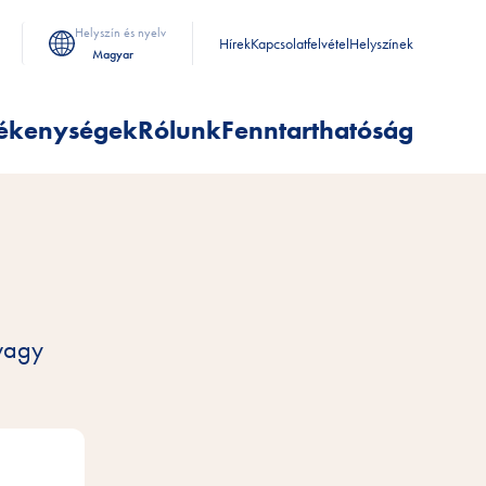
Helyszín és nyelv
Hírek
Kapcsolatfelvétel
Helyszínek
Magyar
ékenységek
Rólunk
Fenntarthatóság
 vagy