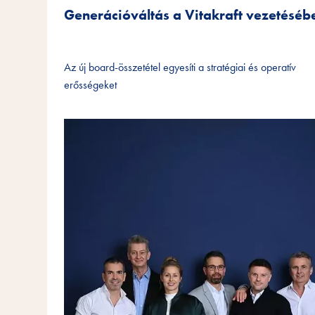
Generációváltás a Vitakraft vezetéséb
Az új board-összetétel egyesíti a stratégiai és operatív
erősségeket