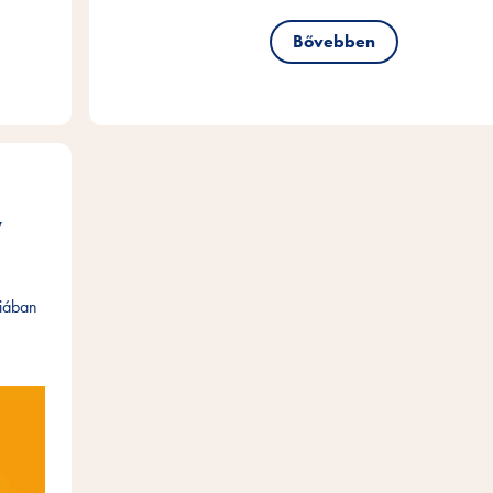
Bővebben
v
riában