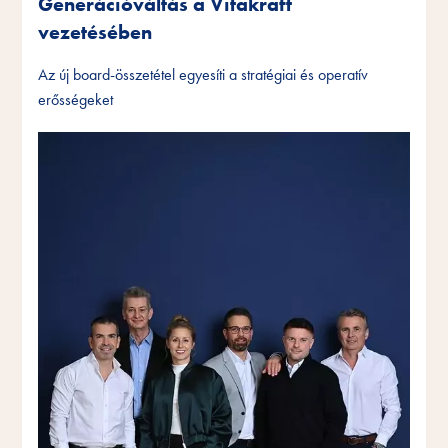
Generációváltás a Vitakraft
vezetésében
Az új board-összetétel egyesíti a stratégiai és operatív
erősségeket