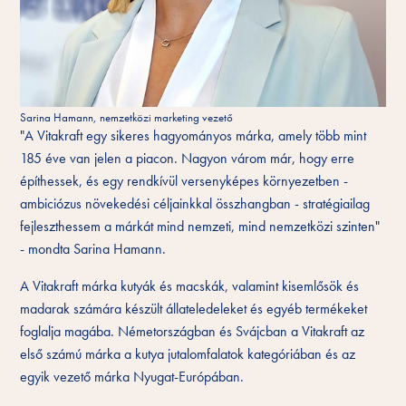
Sarina Hamann, nemzetközi marketing vezető
"A Vitakraft egy sikeres hagyományos márka, amely több mint
185 éve van jelen a piacon. Nagyon várom már, hogy erre
építhessek, és egy rendkívül versenyképes környezetben -
ambiciózus növekedési céljainkkal összhangban - stratégiailag
fejleszthessem a márkát mind nemzeti, mind nemzetközi szinten"
- mondta Sarina Hamann.
A Vitakraft márka kutyák és macskák, valamint kisemlősök és
madarak számára készült állateledeleket és egyéb termékeket
foglalja magába. Németországban és Svájcban a Vitakraft az
első számú márka a kutya jutalomfalatok kategóriában és az
egyik vezető márka Nyugat-Európában.