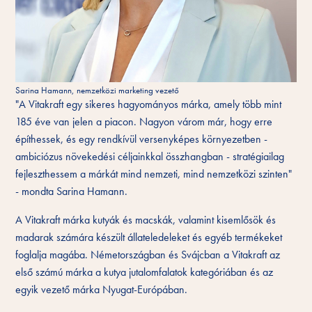
Sarina Hamann, nemzetközi marketing vezető
"A Vitakraft egy sikeres hagyományos márka, amely több mint
185 éve van jelen a piacon. Nagyon várom már, hogy erre
építhessek, és egy rendkívül versenyképes környezetben -
ambiciózus növekedési céljainkkal összhangban - stratégiailag
fejleszthessem a márkát mind nemzeti, mind nemzetközi szinten"
- mondta Sarina Hamann.
A Vitakraft márka kutyák és macskák, valamint kisemlősök és
madarak számára készült állateledeleket és egyéb termékeket
foglalja magába. Németországban és Svájcban a Vitakraft az
első számú márka a kutya jutalomfalatok kategóriában és az
egyik vezető márka Nyugat-Európában.