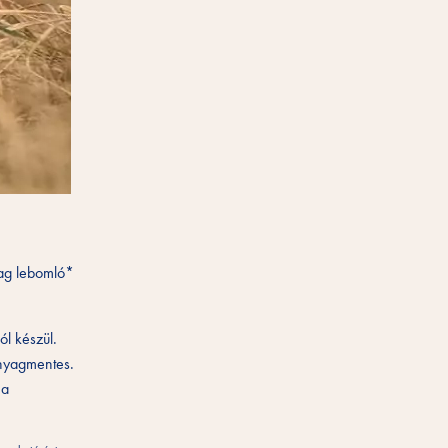
lag lebomló*
l készül.
anyagmentes.
 a