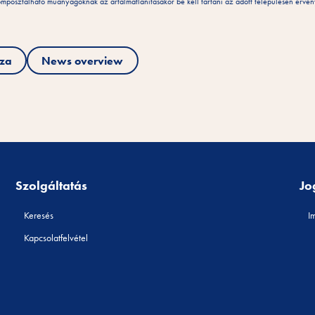
posztálható műanyagoknak az ártalmatlanításakor be kell tartani az adott településen érvén
sza
News overview
Szolgáltatás
Jo
Keresés
I
Kapcsolatfelvétel