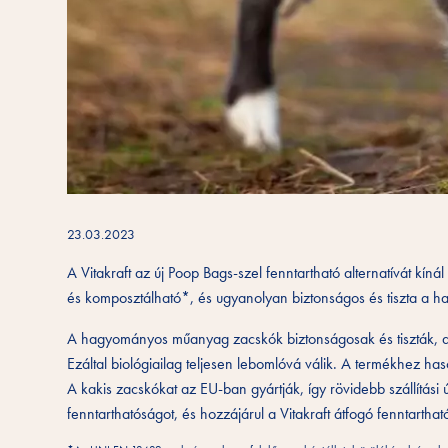
23.03.2023
A Vitakraft az új Poop Bags-szel fenntartható alternatívát k
és komposztálható*, és ugyanolyan biztonságos és tiszta a h
A hagyományos műanyag zacskók biztonságosak és tiszták, de
Ezáltal biológiailag teljesen lebomlóvá válik. A termékhez h
A kakis zacskókat az EU-ban gyártják, így rövidebb szállítási
fenntarthatóságot, és hozzájárul a Vitakraft átfogó fenntarthat