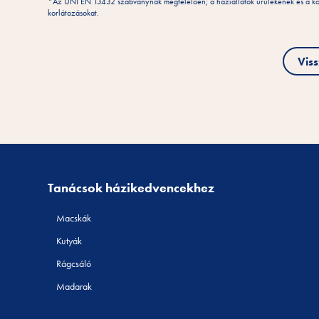
*Az UNI EN 13432 szabványnak megfelelően; a háziállatok ürülékének és a kom
korlátozásokat.
Vis
Tanácsok házikedvencekhez
Macskák
Kutyák
Rágcsáló
Madarak