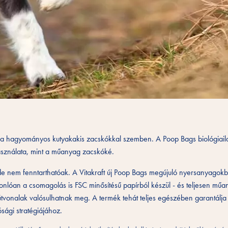
ínál a hagyományos kutyakakis zacskókkal szemben. A Poop Bags biológiai
asználata, mint a műanyag zacskóké.
 nem fenntarthatóak. A Vitakraft új Poop Bags megújuló nyersanyagokbó
asonlóan a csomagolás is FSC minősítésű papírból készül - és teljesen mű
 útvonalak valósulhatnak meg. A termék tehát teljes egészében garantálja
ósági stratégiájához.