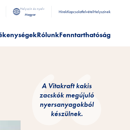
Helyszín és nyelv
Hírek
Kapcsolatfelvétel
Helyszínek
Magyar
ékenységek
Rólunk
Fenntarthatóság
A Vitakraft kakis
zacskók megújuló
nyersanyagokból
készülnek.