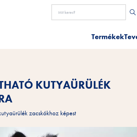
Termékek
Tev
RTHATÓ KUTYAÜRÜLÉK
RA
kutyaürülék zacskókhoz képest