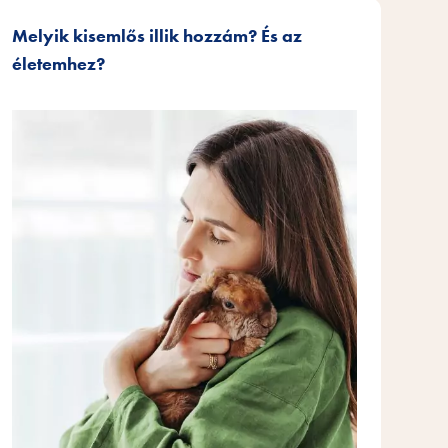
Melyik kisemlős illik hozzám? És az
életemhez?