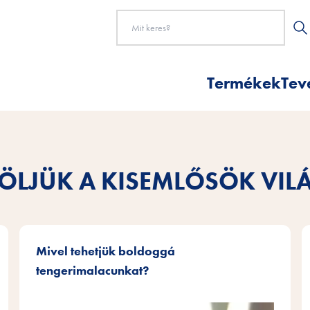
Termékek
Tev
LJÜK A KISEMLŐSÖK VI
Mivel tehetjük boldoggá
tengerimalacunkat?