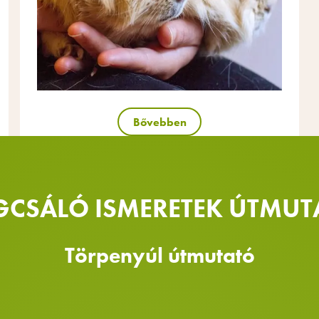
Bővebben
GCSÁLÓ ISMERETEK ÚTMUT
Törpenyúl útmutató