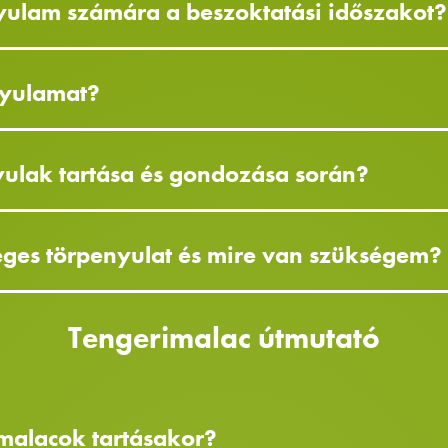
ulam számára a beszoktatási időszakot?
nyulamat?
yulak tartása és gondozása során?
éges törpenyulat és mire van szükségem?
Tengerimalac útmutató
rimalacok tartásakor?