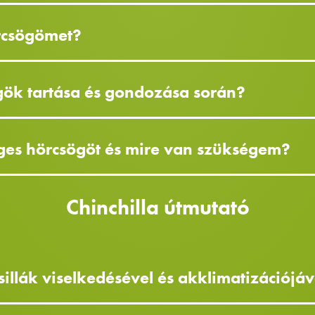
rcsögömet?
ögök tartása és gondozása során?
ges hörcsögöt és mire van szükségem?
Chinchilla útmutató
sillák viselkedésével és akklimatizációjá