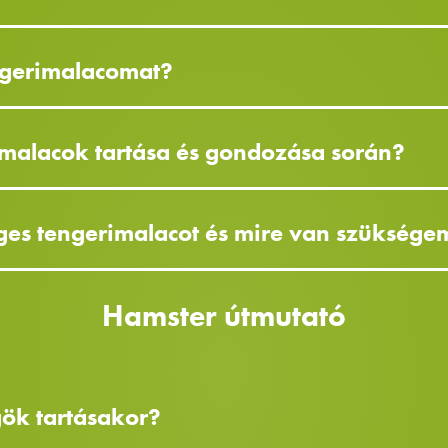
ngerimalacomat?
rimalacok tartása és gondozása során?
ges tengerimalacot és mire van szüksége
Hamster útmutató
ögök tartásakor?