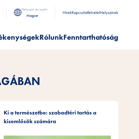
Helyszín és nyelv
Hírek
Kapcsolatfelvétel
Helyszínek
Magyar
ékenységek
Rólunk
Fenntarthatóság
LÁGÁBAN
Ki a természetbe: szabadtéri tartás a
kisemlősök számára