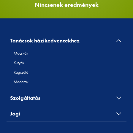
Nincsenek eredmények
Tanácsok házikedvencekhez
Macskák
Kutyák
Rágcsáló
Madarak
Szolgáltatás
Jogi