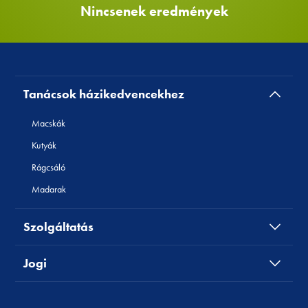
Nincsenek eredmények
Tanácsok házikedvencekhez
Macskák
Kutyák
Rágcsáló
Madarak
Szolgáltatás
Jogi