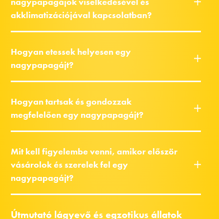
nagypapagájok viselkedésével és
akklimatizációjával kapcsolatban?
Hogyan etessek helyesen egy
nagypapagájt?
Hogyan tartsak és gondozzak
megfelelően egy nagypapagájt?
Mit kell figyelembe venni, amikor először
vásárolok és szerelek fel egy
nagypapagájt?
Útmutató lágyevő és egzotikus állatok