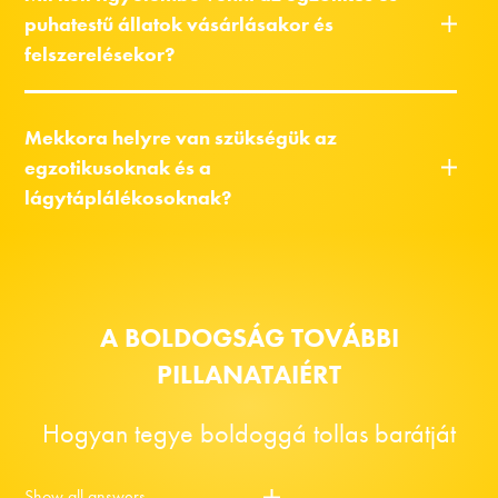
puhatestű állatok vásárlásakor és
felszerelésekor?
Mekkora helyre van szükségük az
egzotikusoknak és a
lágytáplálékosoknak?
A BOLDOGSÁG TOVÁBBI
PILLANATAIÉRT
Hogyan tegye boldoggá tollas barátját
Show all answers