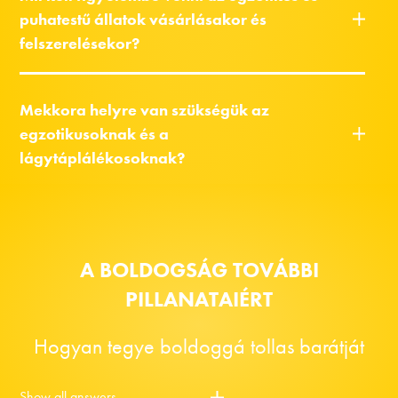
puhatestű állatok vásárlásakor és
felszerelésekor?
Mekkora helyre van szükségük az
egzotikusoknak és a
lágytáplálékosoknak?
A BOLDOGSÁG TOVÁBBI
PILLANATAIÉRT
Hogyan tegye boldoggá tollas barátját
Show all answers