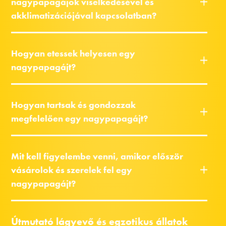
nagypapagájok viselkedésével és
akklimatizációjával kapcsolatban?
Hogyan etessek helyesen egy
nagypapagájt?
Hogyan tartsak és gondozzak
megfelelően egy nagypapagájt?
Mit kell figyelembe venni, amikor először
vásárolok és szerelek fel egy
nagypapagájt?
Útmutató lágyevő és egzotikus állatok