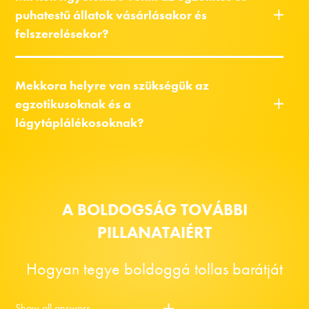
puhatestű állatok vásárlásakor és
felszerelésekor?
Mekkora helyre van szükségük az
egzotikusoknak és a
lágytáplálékosoknak?
A BOLDOGSÁG TOVÁBBI
PILLANATAIÉRT
Hogyan tegye boldoggá tollas barátját
Show all answers