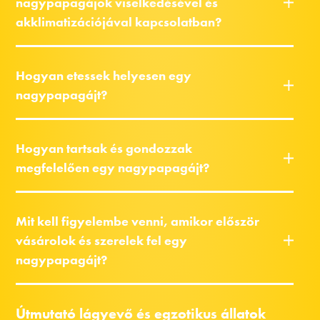
nagypapagájok viselkedésével és
akklimatizációjával kapcsolatban?
Hogyan etessek helyesen egy
nagypapagájt?
Hogyan tartsak és gondozzak
megfelelően egy nagypapagájt?
Mit kell figyelembe venni, amikor először
vásárolok és szerelek fel egy
nagypapagájt?
Útmutató lágyevő és egzotikus állatok