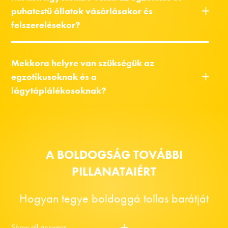
puhatestű állatok vásárlásakor és
felszerelésekor?
Mekkora helyre van szükségük az
egzotikusoknak és a
lágytáplálékosoknak?
A BOLDOGSÁG TOVÁBBI
PILLANATAIÉRT
Hogyan tegye boldoggá tollas barátját
Show all answers