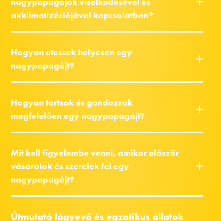
nagypapagájok viselkedésével és
akklimatizációjával kapcsolatban?
Hogyan etessek helyesen egy
nagypapagájt?
Hogyan tartsak és gondozzak
megfelelően egy nagypapagájt?
Mit kell figyelembe venni, amikor először
vásárolok és szerelek fel egy
nagypapagájt?
Útmutató lágyevő és egzotikus állatok