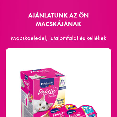
AJÁNLATUNK AZ ÖN
MACSKÁJÁNAK
Macskaeledel, jutalomfalat és kellékek