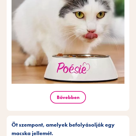
Bővebben
Öt szempont, amelyek befolyásolják egy
macska jellemét.