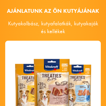
AJÁNLATUNK AZ ÖN KUTYÁJÁNAK
Kutyakolbász, kutyafalatkák, kutyakaják
és kellékek