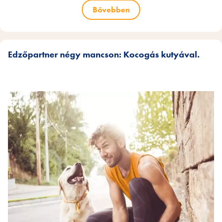
Bővebben
Edzőpartner négy mancson: Kocogás kutyával.