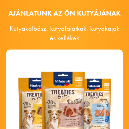
AJÁNLATUNK AZ ÖN KUTYÁJÁNAK
Kutyakolbász, kutyafalatkák, kutyakaják
és kellékek