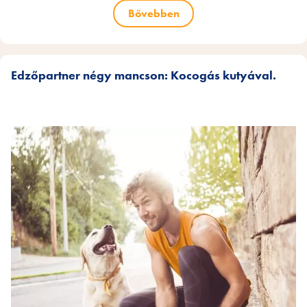
Bővebben
Edzőpartner négy mancson: Kocogás kutyával.