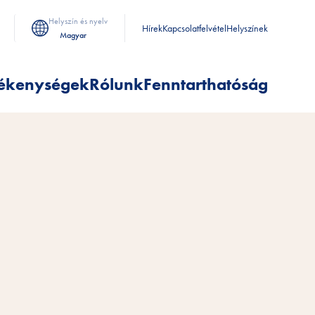
Helyszín és nyelv
Hírek
Kapcsolatfelvétel
Helyszínek
Magyar
ékenységek
Rólunk
Fenntarthatóság