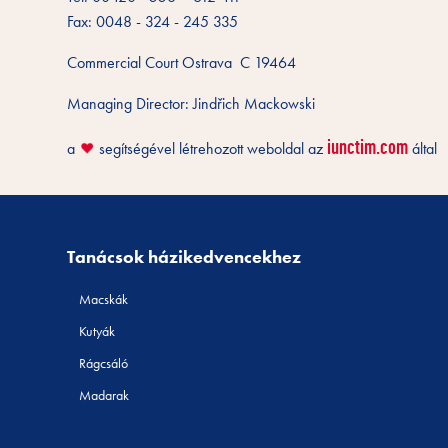
Fax: 0048 - 324 - 245 335
Commercial Court Ostrava C 19464
Managing Director: Jindřich Mackowski
iunctim.com
a
segítségével létrehozott weboldal az
által
❤️
Tanácsok házikedvencekhez
Macskák
Kutyák
Rágcsáló
Madarak