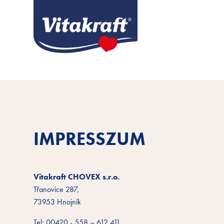
IMPRESSZUM
Vitakraft CHOVEX s.r.o.
Třanovice 287,
73953 Hnojník
Tel: 00420 - 558 – 612 411