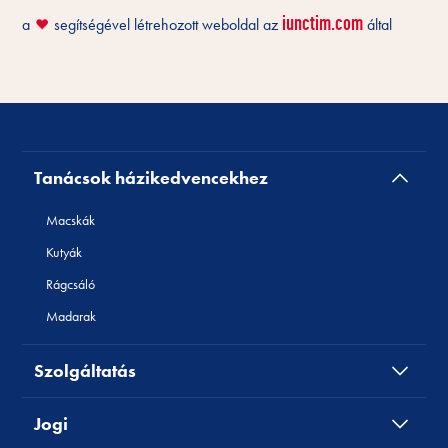
iunctim.com
a
segítségével létrehozott weboldal az
által
❤️
Tanácsok házikedvencekhez
Macskák
Kutyák
Rágcsáló
Madarak
Szolgáltatás
Jogi