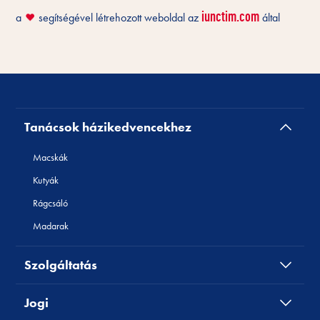
iunctim.com
a
segítségével létrehozott weboldal az
által
❤️
Tanácsok házikedvencekhez
Macskák
Kutyák
Rágcsáló
Madarak
Szolgáltatás
Jogi