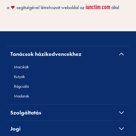
iunctim.com
a
segítségével létrehozott weboldal az
által
❤️
Tanácsok házikedvencekhez
Macskák
Kutyák
Rágcsáló
Madarak
Szolgáltatás
Jogi