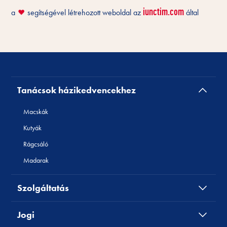
iunctim.com
a
segítségével létrehozott weboldal az
által
❤️
Tanácsok házikedvencekhez
Macskák
Kutyák
Rágcsáló
Madarak
Szolgáltatás
Jogi