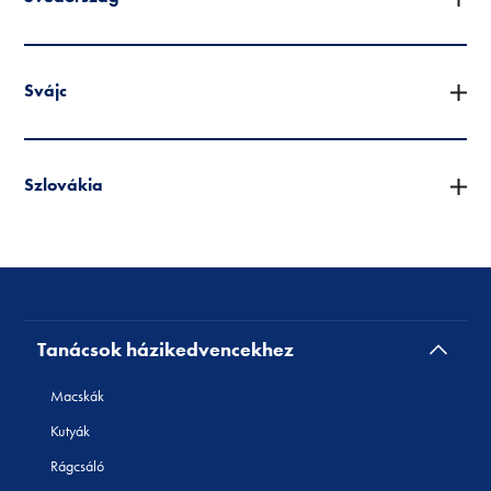
Svájc
Szlovákia
Tanácsok házikedvencekhez
Macskák
Kutyák
Rágcsáló