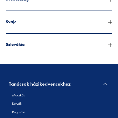
Svájc
Szlovákia
Tanácsok házikedvencekhez
Macskák
Kutyák
Rágcsáló