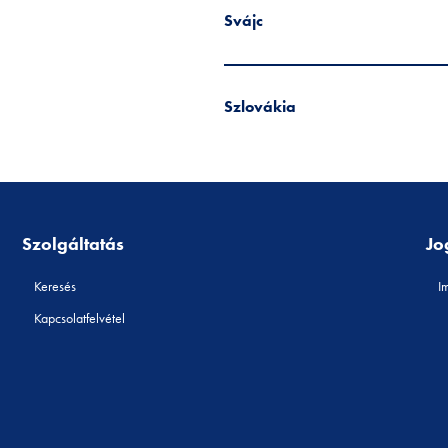
Svájc
Szlovákia
Szolgáltatás
Jo
Keresés
I
Kapcsolatfelvétel