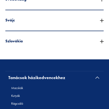
Svájc
Szlovákia
Tanácsok házikedvencekhez
Macskák
Kutyák
Rágcsáló