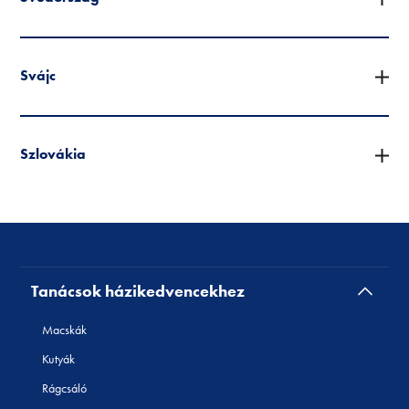
Svájc
Szlovákia
Tanácsok házikedvencekhez
Macskák
Kutyák
Rágcsáló