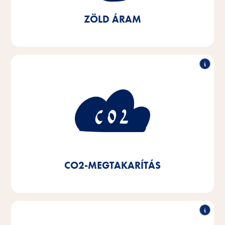
értünk el.
ZÖLD ÁRAM
50%-kal kevesebb CO2-fogyasztás
A zöldáram használatával, a helyi fűtési
rendszerekre és kondenzációs kazánokra való
átállással a fűtési rendszerünkben, valamint a LED-es
világítás használatával 2020 óta 50%-os CO2-
megtakarítást értünk el.
CO2-MEGTAKARÍTÁS