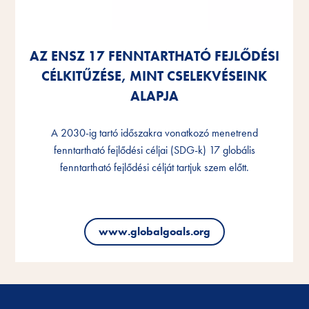
AZ ENSZ 17 FENNTARTHATÓ FEJLŐDÉSI
AZ ENSZ 17 FENNTARTHATÓ FEJLŐDÉSI
AZ ENSZ 17 FENNTARTHATÓ FEJLŐDÉSI
CÉLKITŰZÉSE, MINT CSELEKVÉSEINK
CÉLKITŰZÉSE, MINT CSELEKVÉSEINK
CÉLKITŰZÉSE, MINT CSELEKVÉSEINK
ALAPJA
ALAPJA
ALAPJA
A 2030-ig tartó időszakra vonatkozó menetrend
A 2030-ig tartó időszakra vonatkozó menetrend
A 2030-ig tartó időszakra vonatkozó menetrend
fenntartható fejlődési céljai (SDG-k) 17 globális
fenntartható fejlődési céljai (SDG-k) 17 globális
fenntartható fejlődési céljai (SDG-k) 17 globális
fenntartható fejlődési célját tartjuk szem előtt.
fenntartható fejlődési célját tartjuk szem előtt.
fenntartható fejlődési célját tartjuk szem előtt.
www.globalgoals.org
www.globalgoals.org
www.globalgoals.org