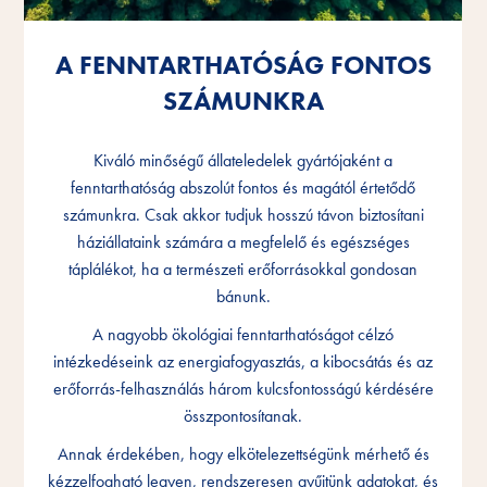
A FENNTARTHATÓSÁG FONTOS
A FENNTARTHATÓSÁG FONTOS
A FENNTARTHATÓSÁG FONTOS
SZÁMUNKRA
SZÁMUNKRA
SZÁMUNKRA
Kiváló minőségű állateledelek gyártójaként a
Kiváló minőségű állateledelek gyártójaként a
Kiváló minőségű állateledelek gyártójaként a
fenntarthatóság abszolút fontos és magától értetődő
fenntarthatóság abszolút fontos és magától értetődő
fenntarthatóság abszolút fontos és magától értetődő
számunkra. Csak akkor tudjuk hosszú távon biztosítani
számunkra. Csak akkor tudjuk hosszú távon biztosítani
számunkra. Csak akkor tudjuk hosszú távon biztosítani
háziállataink számára a megfelelő és egészséges
háziállataink számára a megfelelő és egészséges
háziállataink számára a megfelelő és egészséges
táplálékot, ha a természeti erőforrásokkal gondosan
táplálékot, ha a természeti erőforrásokkal gondosan
táplálékot, ha a természeti erőforrásokkal gondosan
bánunk.
bánunk.
bánunk.
A nagyobb ökológiai fenntarthatóságot célzó
A nagyobb ökológiai fenntarthatóságot célzó
A nagyobb ökológiai fenntarthatóságot célzó
intézkedéseink az energiafogyasztás, a kibocsátás és az
intézkedéseink az energiafogyasztás, a kibocsátás és az
intézkedéseink az energiafogyasztás, a kibocsátás és az
erőforrás-felhasználás három kulcsfontosságú kérdésére
erőforrás-felhasználás három kulcsfontosságú kérdésére
erőforrás-felhasználás három kulcsfontosságú kérdésére
összpontosítanak.
összpontosítanak.
összpontosítanak.
Annak érdekében, hogy elkötelezettségünk mérhető és
Annak érdekében, hogy elkötelezettségünk mérhető és
Annak érdekében, hogy elkötelezettségünk mérhető és
kézzelfogható legyen, rendszeresen gyűjtünk adatokat, és
kézzelfogható legyen, rendszeresen gyűjtünk adatokat, és
kézzelfogható legyen, rendszeresen gyűjtünk adatokat, és