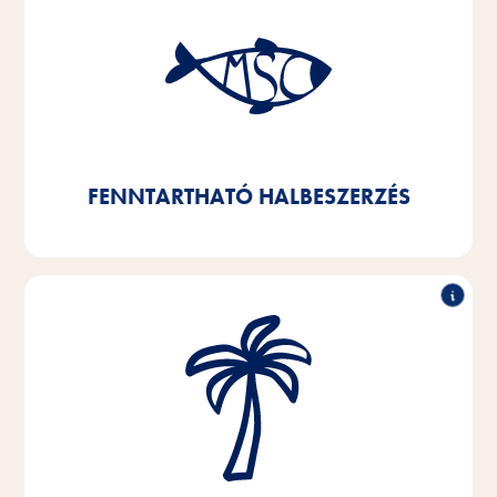
A halak fenntartható beszerzése
2025-re célunk, hogy a termékeinkben felhasznált
halak és hal melléktermékek 100%-át MSC vagy
ASC tanúsítvánnyal rendelkező termékekre cseréljük
- ennek a célnak már 92%-át teljesítjük.
FENNTARTHATÓ HALBESZERZÉS
Pálmafélék helyettesítése
Keményen dolgozunk a pálmaolaj és a pálmamagzsír
teljes kiiktatásán. Azt a kevés pálmaolajat, amit még
használunk, RSPO tanúsítvánnyal rendelkező
forrásból szerezzük be.