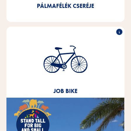
PÁLMAFÉLÉK CSERÉJE
Job bike
2020 óta minden munkavállalónknak lehetőséget
biztosítunk egy céges kerékpár lízingelésére.
JOB BIKE