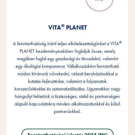
®
®
®
VITA
VITA
VITA
PLANET
PLANET
PLANET
®
®
®
A fenntarthatóság iránti teljes elkötelezettségünket a VITA
A fenntarthatóság iránti teljes elkötelezettségünket a VITA
A fenntarthatóság iránti teljes elkötelezettségünket a VITA
PLANET kezdeményezésben foglaljuk össze, amely
PLANET kezdeményezésben foglaljuk össze, amely
PLANET kezdeményezésben foglaljuk össze, amely
magában foglal egy gazdasági és társadalmi, valamint
magában foglal egy gazdasági és társadalmi, valamint
magában foglal egy gazdasági és társadalmi, valamint
egy ökológiai komponenst. Vállalkozásként fenntartható
egy ökológiai komponenst. Vállalkozásként fenntartható
egy ökológiai komponenst. Vállalkozásként fenntartható
módon kívánunk növekedni, célzott beruházásokkal a
módon kívánunk növekedni, célzott beruházásokkal a
módon kívánunk növekedni, célzott beruházásokkal a
kutatás-fejlesztésbe, valamint a folyamatok
kutatás-fejlesztésbe, valamint a folyamatok
kutatás-fejlesztésbe, valamint a folyamatok
korszerűsítésébe és automatizálásába. Ugyanakkor nagy
korszerűsítésébe és automatizálásába. Ugyanakkor nagy
korszerűsítésébe és automatizálásába. Ugyanakkor nagy
hangsúlyt fektetünk a tisztességes, stabil és partnerségen
hangsúlyt fektetünk a tisztességes, stabil és partnerségen
hangsúlyt fektetünk a tisztességes, stabil és partnerségen
alapuló kapcsolatokra minden alkalmazottunkkal és külső
alapuló kapcsolatokra minden alkalmazottunkkal és külső
alapuló kapcsolatokra minden alkalmazottunkkal és külső
partnerünkkel.
partnerünkkel.
partnerünkkel.
Fenntarthatósági jelentés 2024 (EN)
Fenntarthatósági jelentés 2024 (EN)
Fenntarthatósági jelentés 2024 (EN)