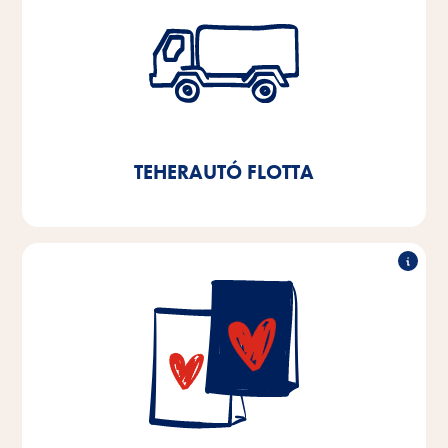
A teherautó-flotta 50%-os csökkentése
Egy teljesen automatizált magasraktár 2021-es
felállításával évente 11 000 liter gázolajat és kb. 3,8
tonna CO2-t takarítunk meg.
TEHERAUTÓ FLOTTA
90%-ban újrahasznosítható
Brémai és alsó-szászországi gyártóüzemünkben már
több mint 90%-ban újrahasznosítható csomagolást
használunk. 2025-re célunk, hogy a Brémában és
Alsó-Szászországban gyártott termékek csomagolása
100%-ban újrahasznosítható legyen, és 10%-kal