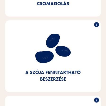
kevesebb műanyagot használjunk fel.
CSOMAGOLÁS
A szója fenntartható beszerzése
Célunk, hogy a szóját európai eredetű vagy tanúsított
forrásból szerezzük be. Ezt 2025-re 100%-ban
szeretnénk elérni - ma már 90%-os szinten vagyunk.
A SZÓJA FENNTARTHATÓ
BESZERZÉSE