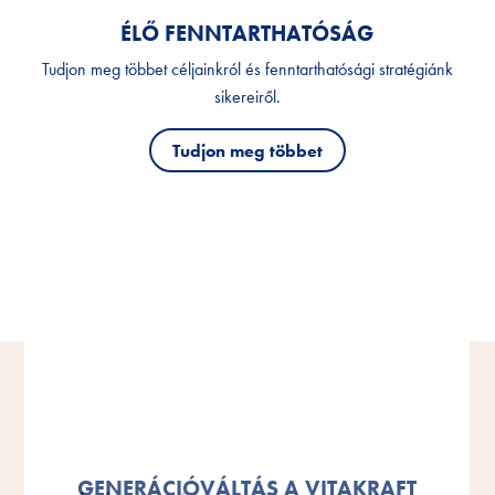
ÉLŐ FENNTARTHATÓSÁG
Tudjon meg többet céljainkról és fenntarthatósági stratégiánk
sikereiről.
Tudjon meg többet
SARINA HAMANN ÁTVESZI A
SARINA HAMANN ÁTVESZI A
GENERÁCIÓVÁLTÁS A VITAKRAFT
GENERÁCIÓVÁLTÁS A VITAKRAFT