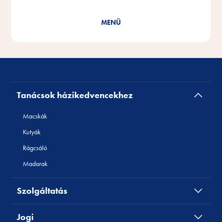
Cat Yums
Tanácsok házikedvencekhez
Macskák
Kutyák
Rágcsáló
Madarak
Szolgáltatás
Jogi