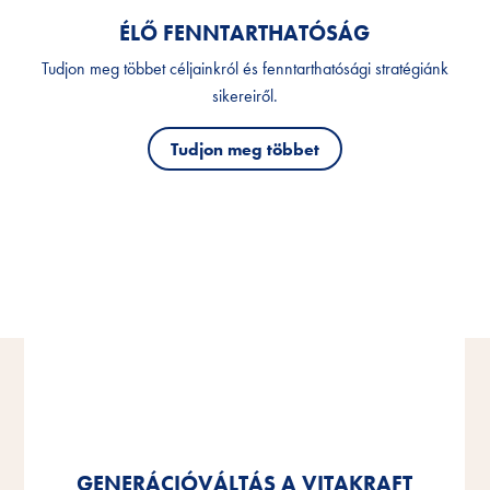
ÉLŐ FENNTARTHATÓSÁG
Tudjon meg többet céljainkról és fenntarthatósági stratégiánk
sikereiről.
Tudjon meg többet
SARINA HAMANN ÁTVESZI A
SARINA HAMANN ÁTVESZI A
GENERÁCIÓVÁLTÁS A VITAKRAFT
GENERÁCIÓVÁLTÁS A VITAKRAFT