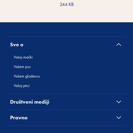
244 KB
Sve o
Vašoj mački
Vašem psu
Vašem glodavcu
Vašoj ptici
Društveni mediji
Pravno