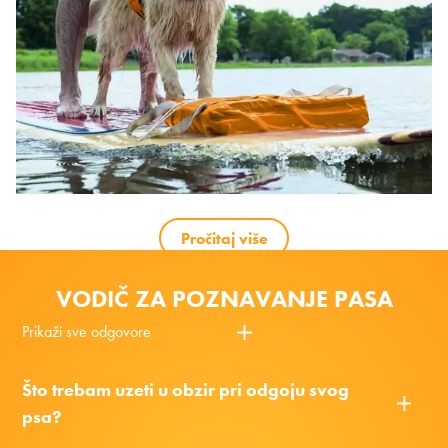
Pročitaj više
VODIČ ZA POZNAVANJE PASA
Prikaži sve odgovore
Što trebam uzeti u obzir pri odgoju svog
psa?