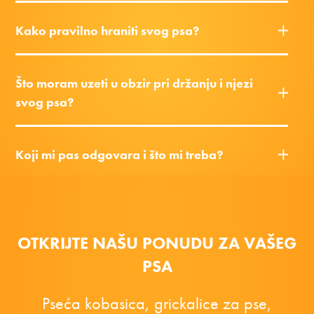
Kako pravilno hraniti svog psa?
Što moram uzeti u obzir pri držanju i njezi
svog psa?
Koji mi pas odgovara i što mi treba?
OTKRIJTE NAŠU PONUDU ZA VAŠEG
PSA
Pseća kobasica, grickalice za pse,