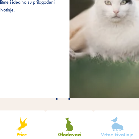
tete i idealno su prilagođeni
tete i idealno su prilagođeni
votinje.
votinje.
Filtrirajte proizvode
Ptice
Glodavaci
Vrtne životinje