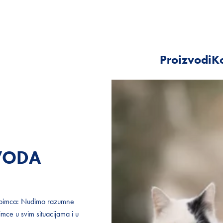
Proizvodi
Ko
ZVODA
ZVODA
ljubimca: Nudimo razumne
ljubimca: Nudimo razumne
mce u svim situacijama i u
mce u svim situacijama i u