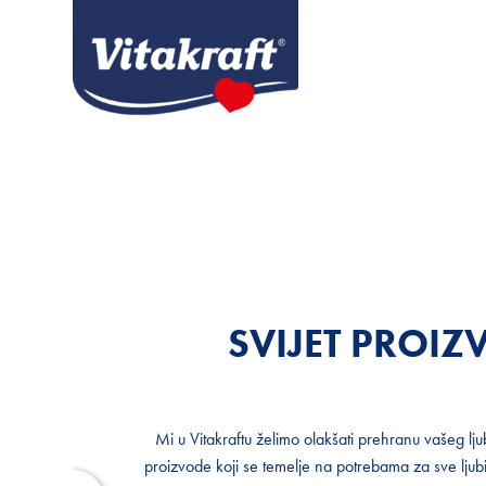
SVIJET PROI
SVIJET PROI
Mi u Vitakraftu želimo olakšati prehranu vašeg 
Mi u Vitakraftu želimo olakšati prehranu vašeg 
proizvode koji se temelje na potrebama za sve ljubi
proizvode koji se temelje na potrebama za sve ljubi