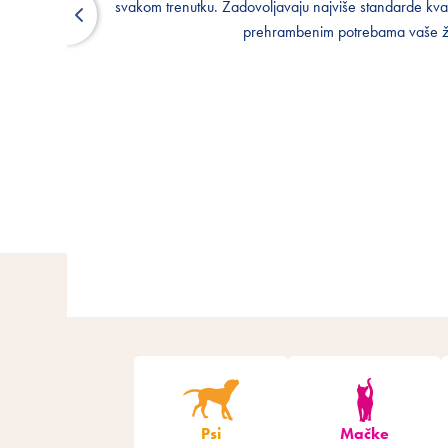
svakom trenutku. Zadovoljavaju najviše standarde kvali
svakom trenutku. Zadovoljavaju najviše standarde kvali
prehrambenim potrebama vaše ži
prehrambenim potrebama vaše ži
Psi
Mačke