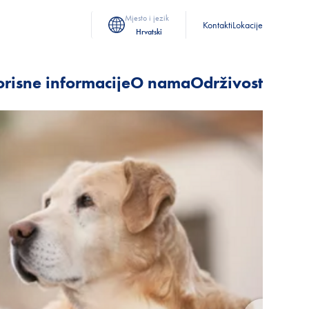
Mjesto i jezik
Kontakti
Lokacije
Hrvatski
risne informacije
O nama
Održivost