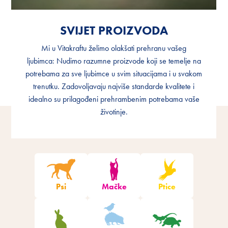
SVIJET PROIZVODA
SVIJET PROIZVODA
Mi u Vitakraftu želimo olakšati prehranu vašeg
Mi u Vitakraftu želimo olakšati prehranu vašeg
ljubimca: Nudimo razumne proizvode koji se temelje na
ljubimca: Nudimo razumne proizvode koji se temelje na
potrebama za sve ljubimce u svim situacijama i u svakom
potrebama za sve ljubimce u svim situacijama i u svakom
trenutku. Zadovoljavaju najviše standarde kvalitete i
trenutku. Zadovoljavaju najviše standarde kvalitete i
idealno su prilagođeni prehrambenim potrebama vaše
idealno su prilagođeni prehrambenim potrebama vaše
životinje.
životinje.
Filtrirajte proizvode
Psi
Mačke
Ptice