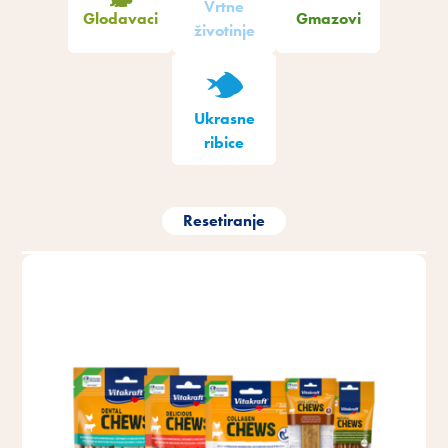
Vrtne
Glodavaci
Gmazovi
životinje
Ukrasne
ribice
Resetiranje