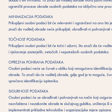
skladu s tim svrhama. To znači da voditelj obrade mora jasno navesti z
ograničiti procese obrade osobnih podataka na isključivo one proces
MINIMIZACIJA PODATAKA
Prikupljeni osobni podaci bit će relevantni i ograničeni na ono što 
znači da voditelj obrade neće prikupljati, obrađivati ni pohranjivat
TOČNOST PODATAKA
Prikupljeni osobni podaci bit će točni i ažurni, što znači da će vod
i rješavanje zastarjelih, netočnih i nepotrebnih osobnih podataka.
OPREZNA POHRANA PODATAKA
Osobni podaci neće se čuvati u obliku koji omogućava identifikaciju 
obrade. To znači da će voditelj obrade, gdje god je to moguće, čuv
sprečava identifikaciju ispitanika.
SIGURNOST PODATAKA
Osobni podaci će se obrađivati i pohranjivati na način koji osigur
neovlaštene i nezakonite obrade te slučajnog gubitka, uništenja ili 
implementirati prikladne tehnološke i organizacijske mjere opisane u