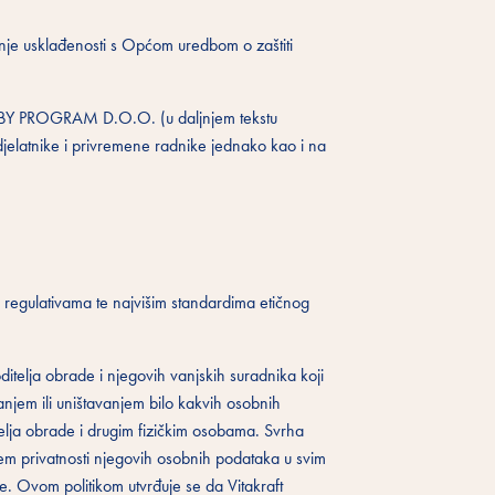
nje usklađenosti s Općom uredbom o zaštiti
 HOBBY PROGRAM D.O.O. (u daljnjem tekstu
elatnike i privremene radnike jednako kao i na
 regulativama te najvišim standardima etičnog
telja obrade i njegovih vanjskih suradnika koji
njem ili uništavanjem bilo kakvih osobnih
elja obrade i drugim fizičkim osobama. Svrha
anjem privatnosti njegovih osobnih podataka u svim
e. Ovom politikom utvrđuje se da Vitakraft