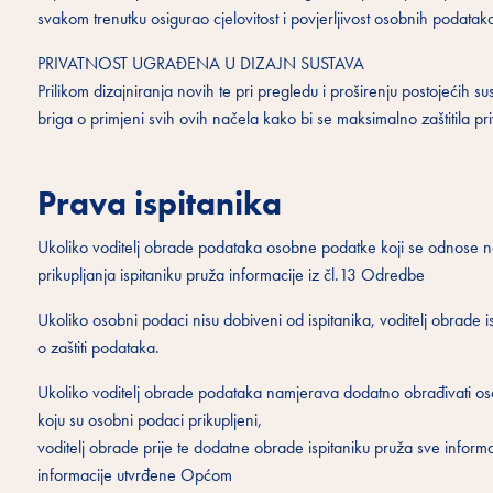
svakom trenutku osigurao cjelovitost i povjerljivost osobnih podatak
PRIVATNOST UGRAĐENA U DIZAJN SUSTAVA
Prilikom dizajniranja novih te pri pregledu i proširenju postojećih s
briga o primjeni svih ovih načela kako bi se maksimalno zaštitila pri
Prava ispitanika
Ukoliko voditelj obrade podataka osobne podatke koji se odnose na i
prikupljanja ispitaniku pruža informacije iz čl.13 Odredbe
Ukoliko osobni podaci nisu dobiveni od ispitanika, voditelj obrade 
o zaštiti podataka.
Ukoliko voditelj obrade podataka namjerava dodatno obrađivati oso
koju su osobni podaci prikupljeni,
voditelj obrade prije te dodatne obrade ispitaniku pruža sve informac
informacije utvrđene Općom