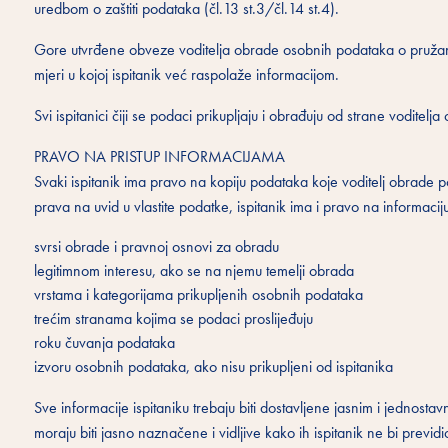
uredbom o zaštiti podataka (čl.13 st.3/čl.14 st.4).
Gore utvrđene obveze voditelja obrade osobnih podataka o pružanju
mjeri u kojoj ispitanik već raspolaže informacijom.
Svi ispitanici čiji se podaci prikupljaju i obrađuju od strane voditelj
PRAVO NA PRISTUP INFORMACIJAMA
Svaki ispitanik ima pravo na kopiju podataka koje voditelj obrade p
prava na uvid u vlastite podatke, ispitanik ima i pravo na informacij
svrsi obrade i pravnoj osnovi za obradu
legitimnom interesu, ako se na njemu temelji obrada
vrstama i kategorijama prikupljenih osobnih podataka
trećim stranama kojima se podaci proslijeđuju
roku čuvanja podataka
izvoru osobnih podataka, ako nisu prikupljeni od ispitanika
Sve informacije ispitaniku trebaju biti dostavljene jasnim i jednosta
moraju biti jasno naznačene i vidljive kako ih ispitanik ne bi previdi