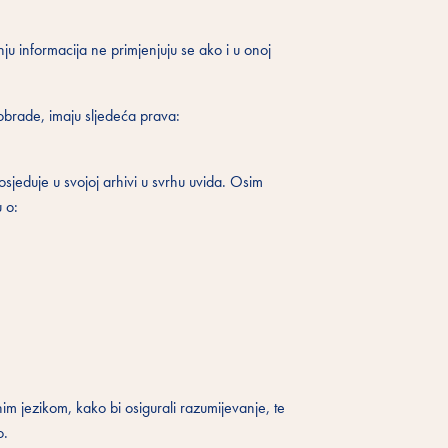
 informacija ne primjenjuju se ako i u onoj
a obrade, imaju sljedeća prava:
osjeduje u svojoj arhivi u svrhu uvida. Osim
u o:
vnim jezikom, kako bi osigurali razumijevanje, te
o.