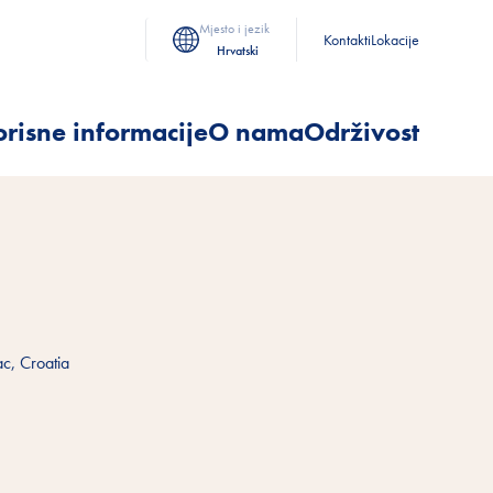
Mjesto i jezik
Kontakti
Lokacije
Hrvatski
risne informacije
O nama
Održivost
c, Croatia