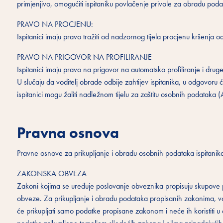
primjenjivo, omogućiti ispitaniku povlačenje privole za obradu pod
PRAVO NA PROCJENU:
Ispitanici imaju pravo tražiti od nadzornog tijela procjenu kršenja o
PRAVO NA PRIGOVOR NA PROFILIRANJE
Ispitanici imaju pravo na prigovor na automatsko profiliranje i dru
U slučaju da voditelj obrade odbije zahtijev ispitanika, u odgovoru 
ispitanici mogu žaliti nadležnom tijelu za zaštitu osobnih podataka
Pravna osnova
Pravne osnove za prikupljanje i obradu osobnih podataka ispitanika
ZAKONSKA OBVEZA
Zakoni kojima se uređuje poslovanje obveznika propisuju skupove 
obveze. Za prikupljanje i obradu podataka propisanih zakonima, vodit
će prikupljati samo podatke propisane zakonom i neće ih koristiti