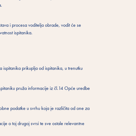
a.
ustava i procesa voditelja obrade, vodit će se
vatnost ispitanika.
spitanika prikuplja od ispitanika, u trenutku
ispitaniku pruža informacije iz čl.14 Opće uredbe
bne podatke u svrhu koja je različita od one za
ije o toj drugoj svrsi te sve ostale relevantne