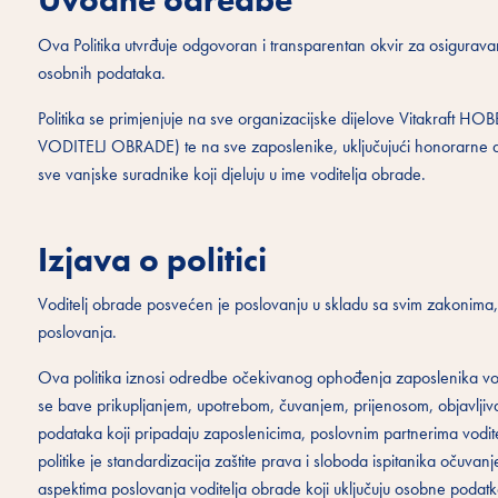
Uvodne odredbe
Ova Politika utvrđuje odgovoran i transparentan okvir za osigurava
osobnih podataka.
Politika se primjenjuje na sve organizacijske dijelove Vitakraft
VODITELJ OBRADE) te na sve zaposlenike, uključujući honorarne dj
sve vanjske suradnike koji djeluju u ime voditelja obrade.
Izjava o politici
Voditelj obrade posvećen je poslovanju u skladu sa svim zakonima,
poslovanja.
Ova politika iznosi odredbe očekivanog ophođenja zaposlenika vodi
se bave prikupljanjem, upotrebom, čuvanjem, prijenosom, objavljiva
podataka koji pripadaju zaposlenicima, poslovnim partnerima vodit
politike je standardizacija zaštite prava i sloboda ispitanika očuv
aspektima poslovanja voditelja obrade koji uključuju osobne podatk