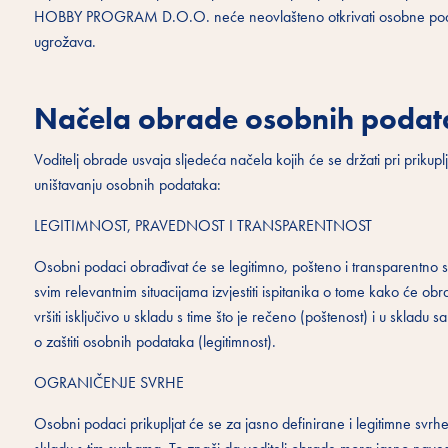
HOBBY PROGRAM D.O.O. neće neovlašteno otkrivati osobne podatke t
ugrožava.
Načela obrade osobnih poda
Voditelj obrade usvaja sljedeća načela kojih će se držati pri prikupl
uništavanju osobnih podataka:
LEGITIMNOST, PRAVEDNOST I TRANSPARENTNOST
Osobni podaci obrađivat će se legitimno, pošteno i transparentno sp
svim relevantnim situacijama izvjestiti ispitanika o tome kako će ob
vršiti isključivo u skladu s time što je rečeno (poštenost) i u sklad
o zaštiti osobnih podataka (legitimnost).
OGRANIČENJE SVRHE
Osobni podaci prikupljat će se za jasno definirane i legitimne svrhe 