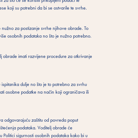
a što će se koristiti prikupljeni podaci te
e koji su potrebni da bi se ostvarile te svrhe.
je nužno za postizanje svrhe njihove obrade. To
i više osobnih podataka no što je nužno potrebno.
itelj obrade imati razvijene procedure za otkrivanje
ispitanika dulje no što je to potrebno za svrhu
ati osobne podatke na način koji ograničava ili
ava odgovarajuću zaštitu od povreda poput
oštećenja podataka. Voditelj obrade će
 Politici sigurnosti osobnih podataka kako bi u