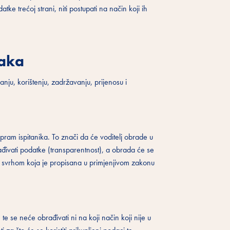
rećoj strani, niti postupati na način koji ih
taka
janju, korištenju, zadržavanju, prijenosu i
ram ispitanika. To znači da će voditelj obrade u
rađivati podatke (transparentnost), a obrada će se
u sa svrhom koja je propisana u primjenjivom zakonu
te se neće obrađivati ni na koji način koji nije u