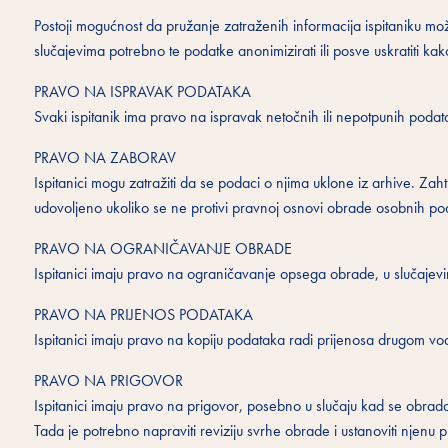
Postoji mogućnost da pružanje zatraženih informacija ispitaniku može
slučajevima potrebno te podatke anonimizirati ili posve uskratiti kako
PRAVO NA ISPRAVAK PODATAKA
Svaki ispitanik ima pravo na ispravak netočnih ili nepotpunih podata
PRAVO NA ZABORAV
Ispitanici mogu zatražiti da se podaci o njima uklone iz arhive. Zaht
udovoljeno ukoliko se ne protivi pravnoj osnovi obrade osobnih po
PRAVO NA OGRANIČAVANJE OBRADE
Ispitanici imaju pravo na ograničavanje opsega obrade, u slučajevim
PRAVO NA PRIJENOS PODATAKA
Ispitanici imaju pravo na kopiju podataka radi prijenosa drugom vod
PRAVO NA PRIGOVOR
Ispitanici imaju pravo na prigovor, posebno u slučaju kad se obrada
Tada je potrebno napraviti reviziju svrhe obrade i ustanoviti njenu 