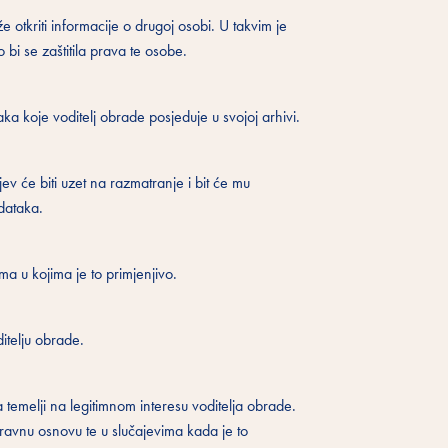
 otkriti informacije o drugoj osobi. U takvim je
 bi se zaštitila prava te osobe.
ka koje voditelj obrade posjeduje u svojoj arhivi.
jev će biti uzet na razmatranje i bit će mu
dataka.
a u kojima je to primjenjivo.
itelju obrade.
 temelji na legitimnom interesu voditelja obrade.
pravnu osnovu te u slučajevima kada je to