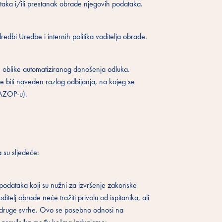
ataka i/ili prestanak obrade njegovih podataka.
dredbi Uredbe i internih politika voditelja obrade.
ge oblike automatiziranog donošenja odluka.
će biti naveden razlog odbijanja, na kojeg se
 (AZOP-u).
 su sljedeće:
podataka koji su nužni za izvršenje zakonske
elj obrade neće tražiti privolu od ispitanika, ali
 u druge svrhe. Ovo se posebno odnosi na