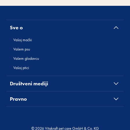
Sve o
Vašoj mački
Vašem psu
Vašem glodavcu
Vašoj ptici
Društveni mediji
Pravno
© 2026 Vitakraft pet care GmbH & Co. KG