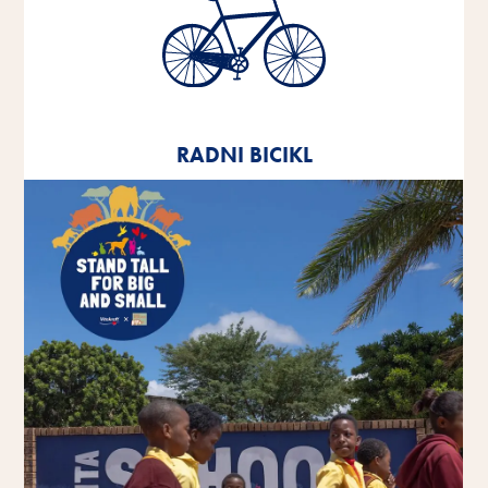
Radni bicikl
Od 2020. godine svim zaposlenicima nudimo
ponudu za leasing radnog bicikla.
RADNI BICIKL