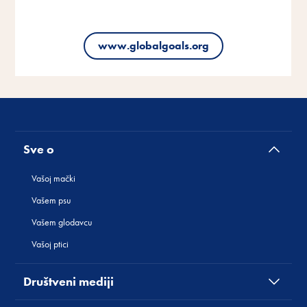
www.globalgoals.org
www.globalgoals.org
www.globalgoals.org
Sve o
Vašoj mački
Vašem psu
Vašem glodavcu
Vašoj ptici
Društveni mediji