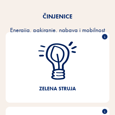
ČINJENICE
Energija, pakiranje, nabava i mobilnost
100% zelena struja
Od 2021. koristimo 100% zelenu električnu energiju
u našim proizvodnim pogonima, našem središnjem
skladištu i administraciji u mjestu Bremen/Donja
Saska. To je omogućilo uštedu CO2 od 40%.
ZELENA STRUJA