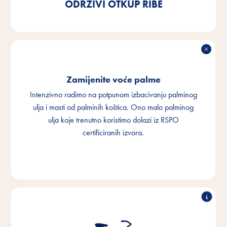
ODRŽIVI OTKUP RIBE
Zamijenite voće palme
Intenzivno radimo na potpunom izbacivanju palminog
ulja i masti od palminih koštica. Ono malo palminog
ulja koje trenutno koristimo dolazi iz RSPO
certificiranih izvora.
ZAMIJENITE VOĆE PALME