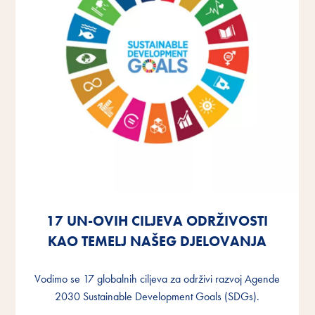
17 UN-OVIH CILJEVA ODRŽIVOSTI
17 UN-OVIH CILJEVA ODRŽIVOSTI
17 UN-OVIH CILJEVA ODRŽIVOSTI
KAO TEMELJ NAŠEG DJELOVANJA
KAO TEMELJ NAŠEG DJELOVANJA
KAO TEMELJ NAŠEG DJELOVANJA
Vodimo se 17 globalnih ciljeva za održivi razvoj Agende
Vodimo se 17 globalnih ciljeva za održivi razvoj Agende
Vodimo se 17 globalnih ciljeva za održivi razvoj Agende
2030 Sustainable Development Goals (SDGs).
2030 Sustainable Development Goals (SDGs).
2030 Sustainable Development Goals (SDGs).