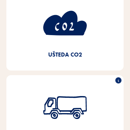
50% manja potrošnja CO2
Korištenjem zelene električne energije i prelaskom na
lokalne sustave grijanja i kondenzacijske kotlove u
našim sustavima grijanja, kao i korištenjem LED
rasvjete, od 2020. godine ostvarili smo uštedu CO2
od 50%.
UŠTEDA CO2
Smanjenje voznog parka kamiona
za 50%
Izgradnjom potpuno automatiziranog visokoregalnog
skladišta 2021. godine uštedit ćemo 11.000 litara
dizela i oko 3,8 tona CO2 svake godine.