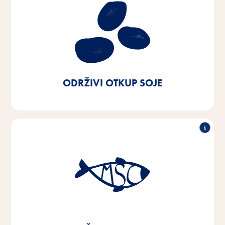
Održivi otkup soje
Naš cilj je nabaviti soju iz europskog podrijetla ili iz
certificiranih izvora. Do 2025. želimo postići 100%
toga - danas smo već na 90%.
ODRŽIVI OTKUP SOJE
Održivi otkup ribe
Cilj nam je do 2025. prebaciti 100% ribe i ribljih
nusproizvoda koje koristimo u našim proizvodima na
robu s MSC ili ASC certifikatom - već postižemo tih
92%.