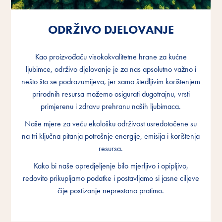
ODRŽIVO DJELOVANJE
ODRŽIVO DJELOVANJE
ODRŽIVO DJELOVANJE
Kao proizvođaču visokokvalitetne hrane za kućne
Kao proizvođaču visokokvalitetne hrane za kućne
Kao proizvođaču visokokvalitetne hrane za kućne
ljubimce, održivo djelovanje je za nas apsolutno važno i
ljubimce, održivo djelovanje je za nas apsolutno važno i
ljubimce, održivo djelovanje je za nas apsolutno važno i
nešto što se podrazumijeva, jer samo štedljivim korištenjem
nešto što se podrazumijeva, jer samo štedljivim korištenjem
nešto što se podrazumijeva, jer samo štedljivim korištenjem
prirodnih resursa možemo osigurati dugotrajnu, vrsti
prirodnih resursa možemo osigurati dugotrajnu, vrsti
prirodnih resursa možemo osigurati dugotrajnu, vrsti
primjerenu i zdravu prehranu naših ljubimaca.
primjerenu i zdravu prehranu naših ljubimaca.
primjerenu i zdravu prehranu naših ljubimaca.
Naše mjere za veću ekološku održivost usredotočene su
Naše mjere za veću ekološku održivost usredotočene su
Naše mjere za veću ekološku održivost usredotočene su
na tri ključna pitanja potrošnje energije, emisija i korištenja
na tri ključna pitanja potrošnje energije, emisija i korištenja
na tri ključna pitanja potrošnje energije, emisija i korištenja
resursa.
resursa.
resursa.
Kako bi naše opredjeljenje bilo mjerljivo i opipljivo,
Kako bi naše opredjeljenje bilo mjerljivo i opipljivo,
Kako bi naše opredjeljenje bilo mjerljivo i opipljivo,
redovito prikupljamo podatke i postavljamo si jasne ciljeve
redovito prikupljamo podatke i postavljamo si jasne ciljeve
redovito prikupljamo podatke i postavljamo si jasne ciljeve
čije postizanje neprestano pratimo.
čije postizanje neprestano pratimo.
čije postizanje neprestano pratimo.