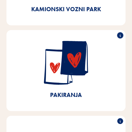
KAMIONSKI VOZNI PARK
90% se može reciklirati
U našim proizvodnim pogonima u Bremenu i Donjoj
Saskoj već koristimo više od 90% ambalaže koja se
može reciklirati. Do 2025. ciljamo na ambalažu koja
se može 100% reciklirati za proizvode proizvedene u
Bremenu i Donjoj Saskoj i smanjenje plastike za 10%.
PAKIRANJA