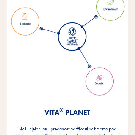
®
®
®
VITA
VITA
VITA
PLANET
PLANET
PLANET
Našu cjelokupnu predanost održivosti sažimamo pod
Našu cjelokupnu predanost održivosti sažimamo pod
Našu cjelokupnu predanost održivosti sažimamo pod
®
®
®