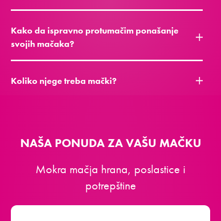
Kako da ispravno protumačim ponašanje
svojih mačaka?
Koliko njege treba mački?
NAŠA PONUDA ZA VAŠU MAČKU
Mokra mačja hrana, poslastice i
potrepštine