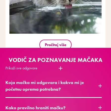
Pročitaj više
VODIČ ZA POZNAVANJE MAČAKA
Prikaži sve odgovore
Koja mačka mi odgovara i kakva mi je
početnu oprema potrebna?
Kako pravilno hraniti mačku?