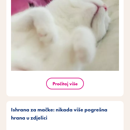
Pročitaj više
Ishrana za mačke: nikada više pogrešna
hrana u zdjelici