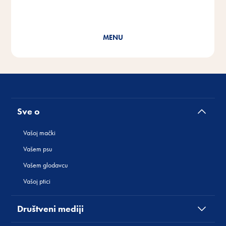
NU
Cat Yums
Sve o
Vašoj mački
Vašem psu
Vašem glodavcu
Vašoj ptici
Društveni mediji