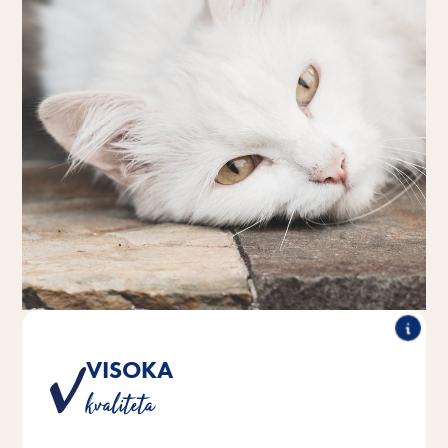
VISOKA
Proizvod tvrtke Vitakraft naše je obećanje vama i vašoj
kvaliteta
životinji da ćemo zadovoljiti najviše zahtjeve kvalitete.