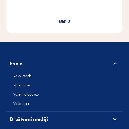
Cat Yums
Sve o
Vašoj mački
Vašem psu
Vašem glodavcu
Vašoj ptici
Društveni mediji