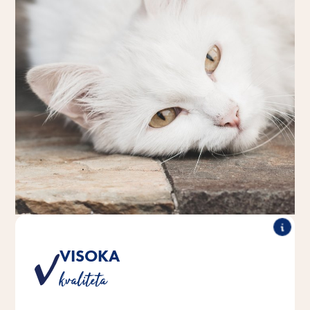
VISOKA
Proizvod tvrtke Vitakraft naše je obećanje vama i vašoj
kvaliteta
životinji da ćemo zadovoljiti najviše zahtjeve kvalitete.