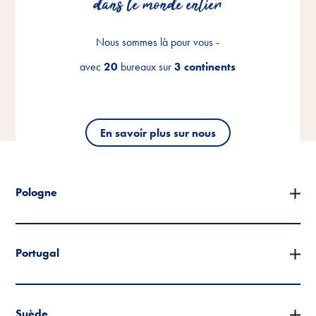
dans le monde entier
dans le monde entier
dans le monde entier
Nous sommes là pour vous -
Nous sommes là pour vous -
Nous sommes là pour vous -
avec
avec
avec
20
20
20
bureaux sur
bureaux sur
bureaux sur
3 continents
3 continents
3 continents
En savoir plus sur nous
En savoir plus sur nous
En savoir plus sur nous
Pologne
Portugal
Suède