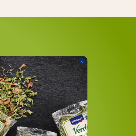
®
Nature Mix
VITA Verde
duits suivants font partie de l'assortiment :
®
x avec pissenlit & carotte
VITA Verde
®
x avec pissenlit & pomme
VITA Verde