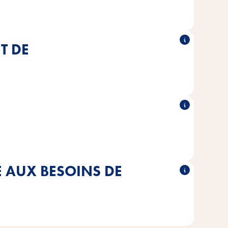
T DE
®
®
e de la nature, sans céréales.
VITA Verde
Vitakraft
ation proche de la nature, aucun sucre n'est ajouté aux
mélanges.
AUX BESOINS DE
tement adaptés aux besoins individuels de chaque espèce
de rongeur.