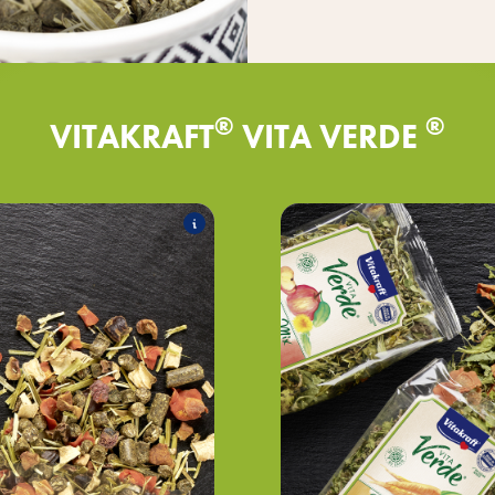
®
®
VITAKRAFT
VITA VERDE
®
er
VITA Verde
nt partie de l'assortiment :
Les pro
®
leine terre
VITA Verde
Nature Mi
Nature Mi