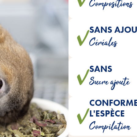
Compositions
SANS AJOU
est une alimentation proch
Céréales
SANS
Afin de garantir une aliment
Sucre ajouté
CONFORME 
L'ESPÈCE
Tous les mélanges sont parfai
Compilation