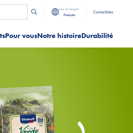
Lieu et langue
Contact
Sites
Français
ts
Pour vous
Notre histoire
Durabilité