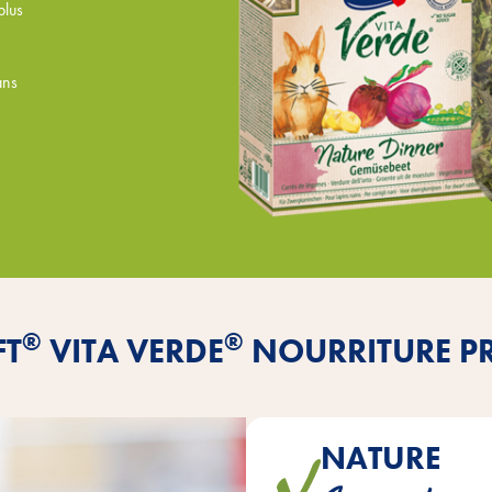
plus
ans
®
®
FT
VITA VERDE
NOURRITURE PR
NATURE
Tous les mélanges sont c