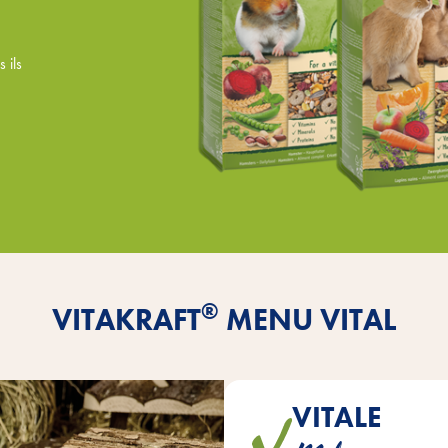
 ils
®
VITAKRAFT
MENU VITAL
VITALE
MENU Vital contiennent des 