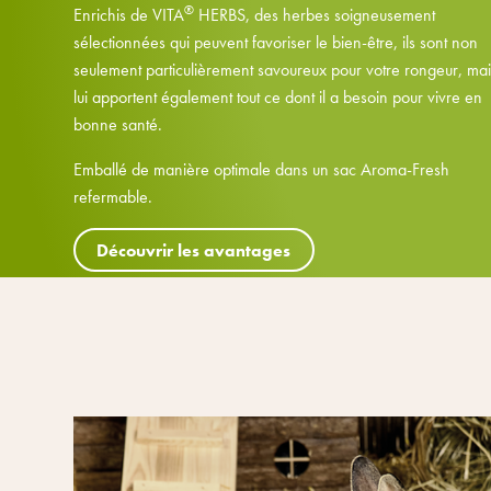
®
Enrichis de VITA
HERBS, des herbes soigneusement
sélectionnées qui peuvent favoriser le bien-être, ils sont non
seulement particulièrement savoureux pour votre rongeur, mais
lui apportent également tout ce dont il a besoin pour vivre en
bonne santé.
Emballé de manière optimale dans un sac Aroma-Fresh
refermable.
Découvrir les avantages