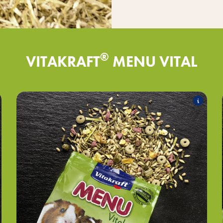
®
VITAKRAFT
MENU VITAL
Cochon d'Inde
Les produits suivants font partie de l'assortiment
:
MENU Vital