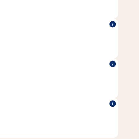
port optimal à tes rongeurs.
t des herbes précieuses comme le persil, le plantain et le
i peuvent contribuer au bien-être.
ation proche de la nature, aucun sucre n'est ajouté aux
mélanges.
tement adaptés aux besoins individuels de chaque espèce
de rongeur.