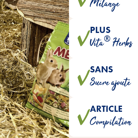
Mélange
ap
PLUS
Toutes les variantes contiennen
®
Vita
Herbs
thym, qu
SANS
Afin de garantir une aliment
Sucre ajouté
ARTICLE
Tous les mélanges sont parfai
Compilation