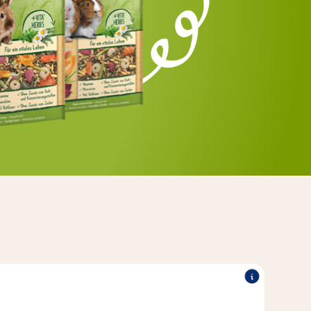
®
vitamines essentielles pour un
Les mélanges Vitakraft