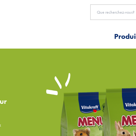
Produi
our
x