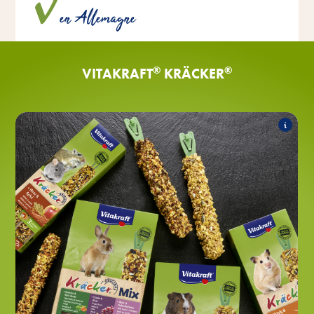
en Allemagne
en interne chez Vitakraft.
®
®
VITAKRAFT
KRÄCKER
®
Classic
Kräcker
Les produits suivants font partie de
l'assortiment :
®
au miel & à l'épeautre
Kräcker
®
aux légumes & à la betterave
Kräcker
rouge
®
aux baies des bois & de sureau
Kräcker