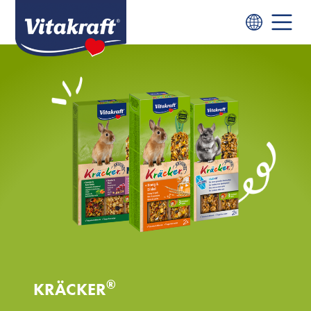
®
KRÄCKER