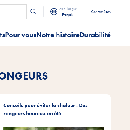
Lieu et langue
Contact
Sites
Français
ts
Pour vous
Notre histoire
Durabilité
RONGEURS
Conseils pour éviter la chaleur : Des
rongeurs heureux en été.