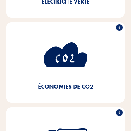
ÉLECTRICITÉ VERTE
en moins
50% de consommation
de CO2
Grâce à l'utilisation d'électricité verte et au passage à
des systèmes de chauffage de proximité et à des
chaudières à condensation de nos installations de
chauffage, ainsi qu'à l'utilisation d'un éclairage LED,
nous avons réalisé une économie de CO2 de 50%
depuis 2020.
ÉCONOMIES DE CO2
Réduction de 50% de la flotte de