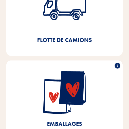
camions
La mise en place d'un entrepôt à hauts rayonnages
entièrement automatisé en 2021 nous permettra
d'économiser 11.000l de diesel et environ 3,8t
de CO2
par an.
FLOTTE DE CAMIONS
90% recyclables
Dans nos sites de production de Brême et de Basse-
Saxe, nous utilisons déjà des emballages recyclables
à plus de 90%. D'ici 2025, nous visons 100%
d'emballages recyclables pour les produits fabriqués
à Brême et en Basse-Saxe, ainsi qu'une réduction de
10% des matières plastiques.
EMBALLAGES