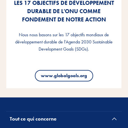
LES 17 OBJECTIFS DE DÉVELOPPEMENT
LES 17 OBJECTIFS DE DÉVELOPPEMENT
LES 17 OBJECTIFS DE DÉVELOPPEMENT
DURABLE DE L'ONU COMME
DURABLE DE L'ONU COMME
DURABLE DE L'ONU COMME
FONDEMENT DE NOTRE ACTION
FONDEMENT DE NOTRE ACTION
FONDEMENT DE NOTRE ACTION
Nous nous basons sur les 17 objectifs mondiaux de
Nous nous basons sur les 17 objectifs mondiaux de
Nous nous basons sur les 17 objectifs mondiaux de
développement durable de l'Agenda 2030 Sustainable
développement durable de l'Agenda 2030 Sustainable
développement durable de l'Agenda 2030 Sustainable
Development Goals (SDGs).
Development Goals (SDGs).
Development Goals (SDGs).
www.globalgoals.org
www.globalgoals.org
www.globalgoals.org
Tout ce qui concerne