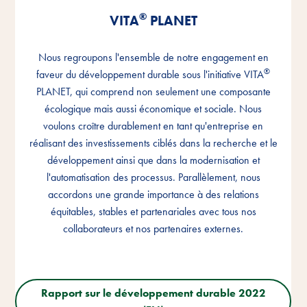
®
®
®
VITA
VITA
VITA
PLANET
PLANET
PLANET
Nous regroupons l'ensemble de notre engagement en
Nous regroupons l'ensemble de notre engagement en
Nous regroupons l'ensemble de notre engagement en
®
®
®
faveur du développement durable sous l'initiative VITA
faveur du développement durable sous l'initiative VITA
faveur du développement durable sous l'initiative VITA
PLANET, qui comprend non seulement une composante
PLANET, qui comprend non seulement une composante
PLANET, qui comprend non seulement une composante
écologique mais aussi économique et sociale. Nous
écologique mais aussi économique et sociale. Nous
écologique mais aussi économique et sociale. Nous
voulons croître durablement en tant qu'entreprise en
voulons croître durablement en tant qu'entreprise en
voulons croître durablement en tant qu'entreprise en
réalisant des investissements ciblés dans la recherche et le
réalisant des investissements ciblés dans la recherche et le
réalisant des investissements ciblés dans la recherche et le
développement ainsi que dans la modernisation et
développement ainsi que dans la modernisation et
développement ainsi que dans la modernisation et
l'automatisation des processus. Parallèlement, nous
l'automatisation des processus. Parallèlement, nous
l'automatisation des processus. Parallèlement, nous
accordons une grande importance à des relations
accordons une grande importance à des relations
accordons une grande importance à des relations
équitables, stables et partenariales avec tous nos
équitables, stables et partenariales avec tous nos
équitables, stables et partenariales avec tous nos
collaborateurs et nos partenaires externes.
collaborateurs et nos partenaires externes.
collaborateurs et nos partenaires externes.
Rapport sur le développement durable 2022
Rapport sur le développement durable 2022
Rapport sur le développement durable 2022