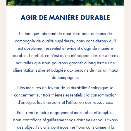
AGIR DE MANIÈRE DURABLE
AGIR DE MANIÈRE DURABLE
AGIR DE MANIÈRE DURABLE
En tant que fabricant de nourriture pour animaux de
En tant que fabricant de nourriture pour animaux de
En tant que fabricant de nourriture pour animaux de
compagnie de qualité supérieure, nous considérons qu'il
compagnie de qualité supérieure, nous considérons qu'il
compagnie de qualité supérieure, nous considérons qu'il
est absolument essentiel et évident d'agir de manière
est absolument essentiel et évident d'agir de manière
est absolument essentiel et évident d'agir de manière
durable. En effet, ce n'est qu'en ménageant les ressources
durable. En effet, ce n'est qu'en ménageant les ressources
durable. En effet, ce n'est qu'en ménageant les ressources
naturelles que nous pourrons garantir à long terme une
naturelles que nous pourrons garantir à long terme une
naturelles que nous pourrons garantir à long terme une
alimentation saine et adaptée aux besoins de nos animaux
alimentation saine et adaptée aux besoins de nos animaux
alimentation saine et adaptée aux besoins de nos animaux
de compagnie.
de compagnie.
de compagnie.
Nos mesures en faveur de la durabilité écologique se
Nos mesures en faveur de la durabilité écologique se
Nos mesures en faveur de la durabilité écologique se
concentrent sur trois thèmes essentiels : la consommation
concentrent sur trois thèmes essentiels : la consommation
concentrent sur trois thèmes essentiels : la consommation
d'énergie, les émissions et l'utilisation des ressources.
d'énergie, les émissions et l'utilisation des ressources.
d'énergie, les émissions et l'utilisation des ressources.
Pour rendre notre engagement mesurable et tangible,
Pour rendre notre engagement mesurable et tangible,
Pour rendre notre engagement mesurable et tangible,
nous contrôlons régulièrement nos données et nous fixons
nous contrôlons régulièrement nos données et nous fixons
nous contrôlons régulièrement nos données et nous fixons
des objectifs clairs dont nous vérifions constamment la
des objectifs clairs dont nous vérifions constamment la
des objectifs clairs dont nous vérifions constamment la