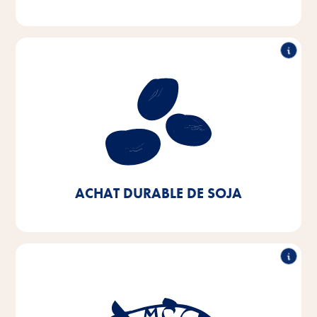
Achat durable de soja
Notre objectif est d'acheter du soja d'origine
européenne ou de sources certifiées. Nous voulons y
parvenir à 100% d'ici 2025 - aujourd'hui, nous en
sommes déjà à 90%.
ACHAT DURABLE DE SOJA
Achat durable de poisson