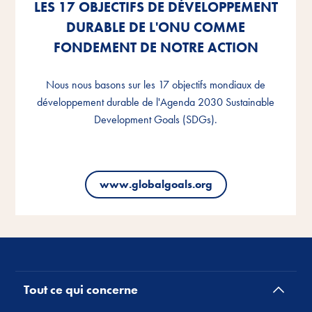
LES 17 OBJECTIFS DE DÉVELOPPEMENT
LES 17 OBJECTIFS DE DÉVELOPPEMENT
LES 17 OBJECTIFS DE DÉVELOPPEMENT
DURABLE DE L'ONU COMME
DURABLE DE L'ONU COMME
DURABLE DE L'ONU COMME
FONDEMENT DE NOTRE ACTION
FONDEMENT DE NOTRE ACTION
FONDEMENT DE NOTRE ACTION
Nous nous basons sur les 17 objectifs mondiaux de
Nous nous basons sur les 17 objectifs mondiaux de
Nous nous basons sur les 17 objectifs mondiaux de
développement durable de l'Agenda 2030 Sustainable
développement durable de l'Agenda 2030 Sustainable
développement durable de l'Agenda 2030 Sustainable
Development Goals (SDGs).
Development Goals (SDGs).
Development Goals (SDGs).
www.globalgoals.org
www.globalgoals.org
www.globalgoals.org
Tout ce qui concerne