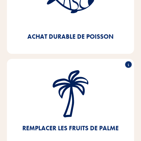
D'ici 2025, nous visons à ce que 100% du poisson et
des sous-produits de poisson que nous utilisons dans
nos produits soient certifiés MSC ou ASC - nous
respectons déjà cet objectif à 92%.
ACHAT DURABLE DE POISSON
Remplacer les fruits de palme
Nous travaillons intensivement à l'abandon total de
l'huile de palme ou de la graisse de palmiste. Le peu
d'huile de palme que nous utilisons encore
actuellement provient de sources certifiées RSPO.
REMPLACER LES FRUITS DE PALME