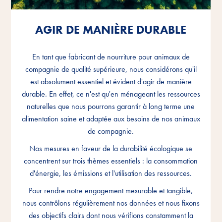
AGIR DE MANIÈRE DURABLE
AGIR DE MANIÈRE DURABLE
AGIR DE MANIÈRE DURABLE
En tant que fabricant de nourriture pour animaux de
En tant que fabricant de nourriture pour animaux de
En tant que fabricant de nourriture pour animaux de
compagnie de qualité supérieure, nous considérons qu'il
compagnie de qualité supérieure, nous considérons qu'il
compagnie de qualité supérieure, nous considérons qu'il
est absolument essentiel et évident d'agir de manière
est absolument essentiel et évident d'agir de manière
est absolument essentiel et évident d'agir de manière
durable. En effet, ce n'est qu'en ménageant les ressources
durable. En effet, ce n'est qu'en ménageant les ressources
durable. En effet, ce n'est qu'en ménageant les ressources
naturelles que nous pourrons garantir à long terme une
naturelles que nous pourrons garantir à long terme une
naturelles que nous pourrons garantir à long terme une
alimentation saine et adaptée aux besoins de nos animaux
alimentation saine et adaptée aux besoins de nos animaux
alimentation saine et adaptée aux besoins de nos animaux
de compagnie.
de compagnie.
de compagnie.
Nos mesures en faveur de la durabilité écologique se
Nos mesures en faveur de la durabilité écologique se
Nos mesures en faveur de la durabilité écologique se
concentrent sur trois thèmes essentiels : la consommation
concentrent sur trois thèmes essentiels : la consommation
concentrent sur trois thèmes essentiels : la consommation
d'énergie, les émissions et l'utilisation des ressources.
d'énergie, les émissions et l'utilisation des ressources.
d'énergie, les émissions et l'utilisation des ressources.
Pour rendre notre engagement mesurable et tangible,
Pour rendre notre engagement mesurable et tangible,
Pour rendre notre engagement mesurable et tangible,
nous contrôlons régulièrement nos données et nous fixons
nous contrôlons régulièrement nos données et nous fixons
nous contrôlons régulièrement nos données et nous fixons
des objectifs clairs dont nous vérifions constamment la
des objectifs clairs dont nous vérifions constamment la
des objectifs clairs dont nous vérifions constamment la