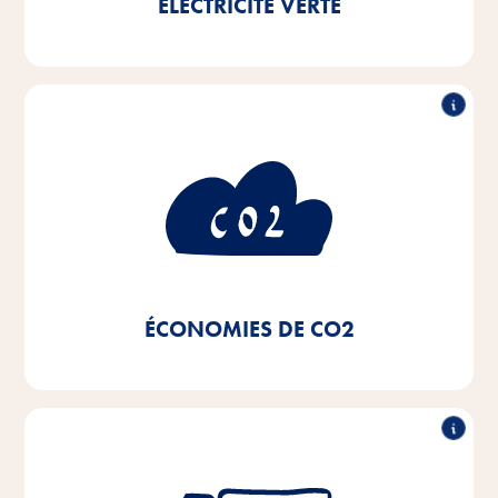
ÉLECTRICITÉ VERTE
en moins
50% de consommation
de CO2
Grâce à l'utilisation d'électricité verte et au passage à
des systèmes de chauffage de proximité et à des
chaudières à condensation de nos installations de
chauffage, ainsi qu'à l'utilisation d'un éclairage LED,
nous avons réalisé une économie de CO2 de 50%
depuis 2020.
ÉCONOMIES DE CO2
Réduction de 50% de la flotte de