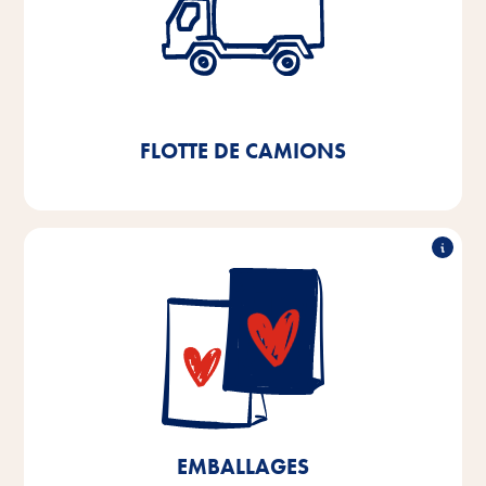
camions
La mise en place d'un entrepôt à hauts rayonnages
entièrement automatisé en 2021 nous permettra
d'économiser 11.000l de diesel et environ 3,8t
de CO2
par an.
FLOTTE DE CAMIONS
90% recyclables
Dans nos sites de production de Brême et de Basse-
Saxe, nous utilisons déjà des emballages recyclables
à plus de 90%. D'ici 2025, nous visons 100%
d'emballages recyclables pour les produits fabriqués
à Brême et en Basse-Saxe, ainsi qu'une réduction de
10% des matières plastiques.
EMBALLAGES