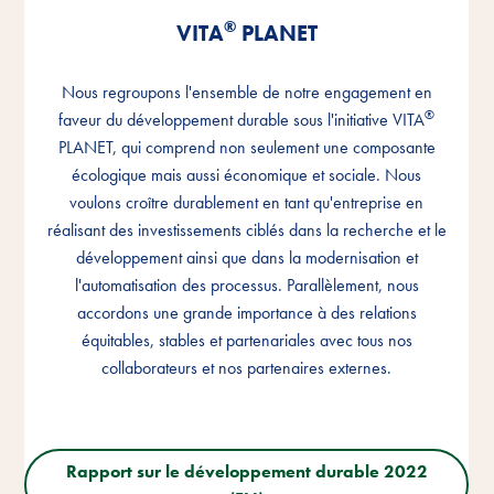
®
®
®
VITA
VITA
VITA
PLANET
PLANET
PLANET
Nous regroupons l'ensemble de notre engagement en
Nous regroupons l'ensemble de notre engagement en
Nous regroupons l'ensemble de notre engagement en
®
®
®
faveur du développement durable sous l'initiative VITA
faveur du développement durable sous l'initiative VITA
faveur du développement durable sous l'initiative VITA
PLANET, qui comprend non seulement une composante
PLANET, qui comprend non seulement une composante
PLANET, qui comprend non seulement une composante
écologique mais aussi économique et sociale. Nous
écologique mais aussi économique et sociale. Nous
écologique mais aussi économique et sociale. Nous
voulons croître durablement en tant qu'entreprise en
voulons croître durablement en tant qu'entreprise en
voulons croître durablement en tant qu'entreprise en
réalisant des investissements ciblés dans la recherche et le
réalisant des investissements ciblés dans la recherche et le
réalisant des investissements ciblés dans la recherche et le
développement ainsi que dans la modernisation et
développement ainsi que dans la modernisation et
développement ainsi que dans la modernisation et
l'automatisation des processus. Parallèlement, nous
l'automatisation des processus. Parallèlement, nous
l'automatisation des processus. Parallèlement, nous
accordons une grande importance à des relations
accordons une grande importance à des relations
accordons une grande importance à des relations
équitables, stables et partenariales avec tous nos
équitables, stables et partenariales avec tous nos
équitables, stables et partenariales avec tous nos
collaborateurs et nos partenaires externes.
collaborateurs et nos partenaires externes.
collaborateurs et nos partenaires externes.
Rapport sur le développement durable 2022
Rapport sur le développement durable 2022
Rapport sur le développement durable 2022