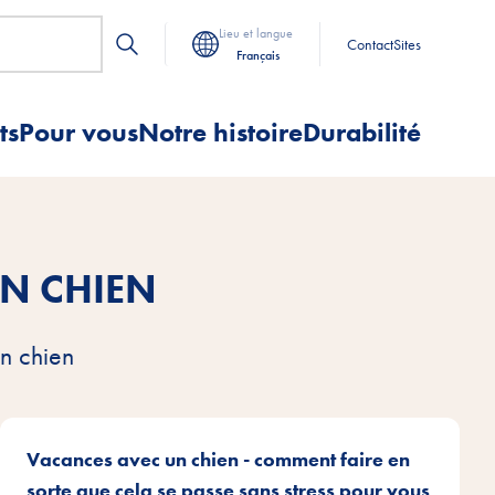
Lieu et langue
Contact
Sites
Français
ts
Pour vous
Notre histoire
Durabilité
N CHIEN
on chien
Vacances avec un chien - comment faire en
sorte que cela se passe sans stress pour vous