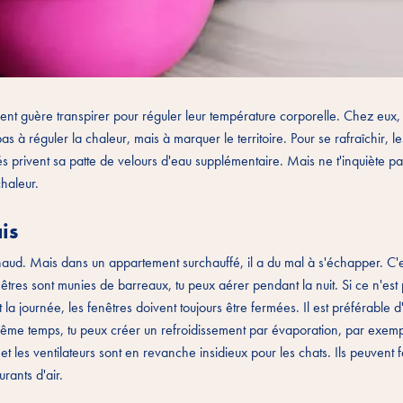
nt guère transpirer pour réguler leur température corporelle. Chez eux, 
as à réguler la chaleur, mais à marquer le territoire. Pour se rafraîchir, le
és privent sa patte de velours d'eau supplémentaire. Mais ne t'inquiète pas
chaleur.
is
 chaud. Mais dans un appartement surchauffé, il a du mal à s'échapper. C'
enêtres sont munies de barreaux, tu peux aérer pendant la nuit. Si ce n'est 
la journée, les fenêtres doivent toujours être fermées. Il est préférable d
même temps, tu peux créer un refroidissement par évaporation, par exemp
 et les ventilateurs sont en revanche insidieux pour les chats. Ils peuvent 
rants d'air.