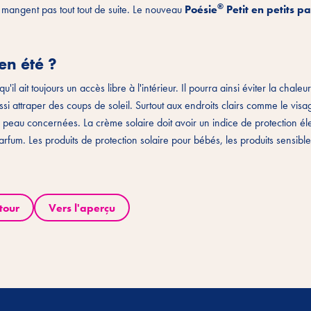
®
ne mangent pas tout tout de suite. Le nouveau
Poésie
Petit en petits p
 en été ?
u'il ait toujours un accès libre à l'intérieur. Il pourra ainsi éviter la chaleu
aussi attraper des coups de soleil. Surtout aux endroits clairs comme le visa
e peau concernées. La crème solaire doit avoir un indice de protection él
arfum. Les produits de protection solaire pour bébés, les produits sensible
tour
Vers l'aperçu