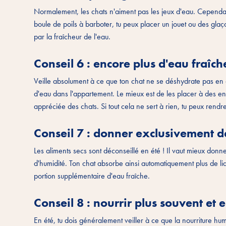
Normalement, les chats n'aiment pas les jeux d'eau. Cependant,
boule de poils à barboter, tu peux placer un jouet ou des gla
par la fraîcheur de l'eau.
Conseil 6 : encore plus d'eau fraîch
Veille absolument à ce que ton chat ne se déshydrate pas en c
d'eau dans l'appartement. Le mieux est de les placer à des en
appréciée des chats. Si tout cela ne sert à rien, tu peux rendre
Conseil 7 : donner exclusivement d
Les aliments secs sont déconseillé en été ! Il vaut mieux don
d'humidité. Ton chat absorbe ainsi automatiquement plus de liq
portion supplémentaire d'eau fraîche.
Conseil 8 : nourrir plus souvent et e
En été, tu dois généralement veiller à ce que la nourriture hum