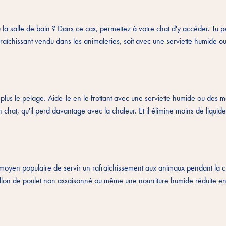
u la salle de bain ? Dans ce cas, permettez à votre chat d'y accéder. Tu 
afraîchissant vendu dans les animaleries, soit avec une serviette humide o
plus le pelage. Aide-le en le frottant avec une serviette humide ou des m
n chat, qu'il perd davantage avec la chaleur. Et il élimine moins de liquid
moyen populaire de servir un rafraîchissement aux animaux pendant la c
bouillon de poulet non assaisonné ou même une nourriture humide réduite 