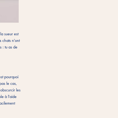
la sueur est
s chats n'ont
 : tu as de
est pourquoi
pas le cas,
'obscurcir les
le à l'aide
facilement