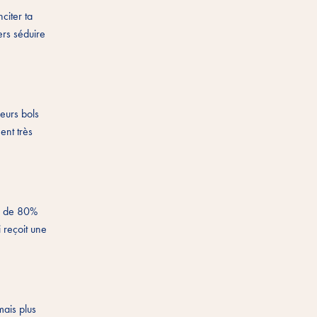
citer ta
ers séduire
eurs bols
ent très
us de 80%
 reçoit une
mais plus