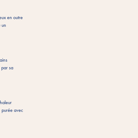
peux en outre
u un
ains
e par sa
haleur
en purée avec