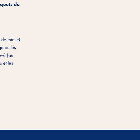
aquets de
r de midi et
ge ou les
evé (au
s et les