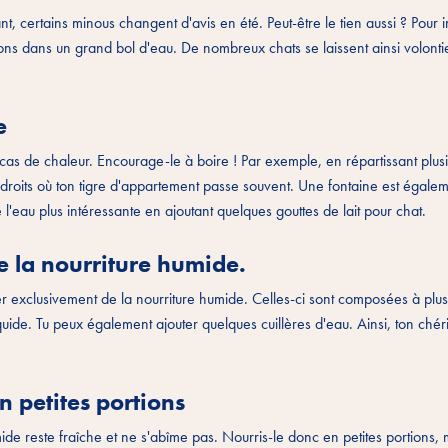
 certains minous changent d'avis en été. Peut-être le tien aussi ? Pour in
çons dans un grand bol d'eau. De nombreux chats se laissent ainsi volonti
e
as de chaleur. Encourage-le à boire ! Par exemple, en répartissant plusi
droits où ton tigre d'appartement passe souvent. Une fontaine est égalem
 l'eau plus intéressante en ajoutant quelques gouttes de lait pour chat.
e la nourriture humide.
ner exclusivement de la nourriture humide. Celles-ci sont composées à pl
uide. Tu peux également ajouter quelques cuillères d'eau. Ainsi, ton chéri
n petites portions
ide reste fraîche et ne s'abîme pas. Nourris-le donc en petites portions, 