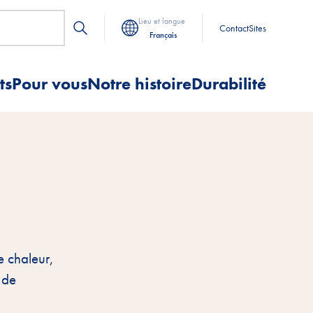
Lieu et langue
Contact
Sites
Français
ts
Pour vous
Notre histoire
Durabilité
e chaleur,
 de