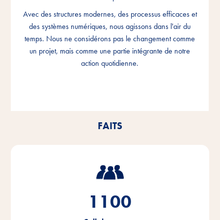
Avec des structures modernes, des processus efficaces et
Avec des structures modernes, des processus efficaces et
Avec des structures modernes, des processus efficaces et
des systèmes numériques, nous agissons dans l'air du
des systèmes numériques, nous agissons dans l'air du
des systèmes numériques, nous agissons dans l'air du
temps. Nous ne considérons pas le changement comme
temps. Nous ne considérons pas le changement comme
temps. Nous ne considérons pas le changement comme
un projet, mais comme une partie intégrante de notre
un projet, mais comme une partie intégrante de notre
un projet, mais comme une partie intégrante de notre
action quotidienne.
action quotidienne.
action quotidienne.
FAITS
1100