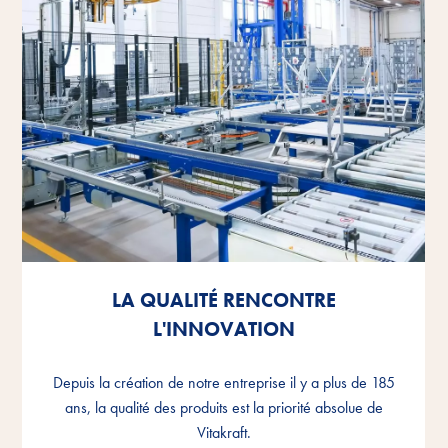
LA QUALITÉ RENCONTRE
LA QUALITÉ RENCONTRE
LA QUALITÉ RENCONTRE
L'INNOVATION
L'INNOVATION
L'INNOVATION
Depuis la création de notre entreprise il y a plus de 185
Depuis la création de notre entreprise il y a plus de 185
Depuis la création de notre entreprise il y a plus de 185
ans, la qualité des produits est la priorité absolue de
ans, la qualité des produits est la priorité absolue de
ans, la qualité des produits est la priorité absolue de
Vitakraft.
Vitakraft.
Vitakraft.