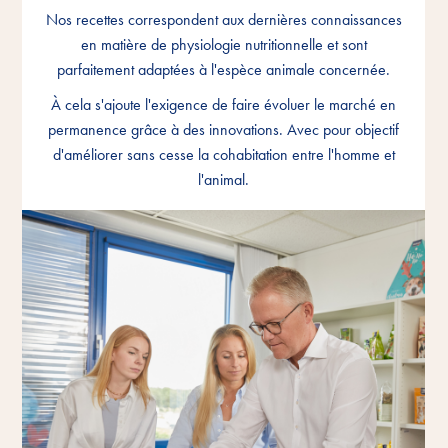
Nos recettes correspondent aux dernières connaissances
Nos recettes correspondent aux dernières connaissances
Nos recettes correspondent aux dernières connaissances
en matière de physiologie nutritionnelle et sont
en matière de physiologie nutritionnelle et sont
en matière de physiologie nutritionnelle et sont
parfaitement adaptées à l'espèce animale concernée.
parfaitement adaptées à l'espèce animale concernée.
parfaitement adaptées à l'espèce animale concernée.
À cela s'ajoute l'exigence de faire évoluer le marché en
À cela s'ajoute l'exigence de faire évoluer le marché en
À cela s'ajoute l'exigence de faire évoluer le marché en
permanence grâce à des innovations. Avec pour objectif
permanence grâce à des innovations. Avec pour objectif
permanence grâce à des innovations. Avec pour objectif
d'améliorer sans cesse la cohabitation entre l'homme et
d'améliorer sans cesse la cohabitation entre l'homme et
d'améliorer sans cesse la cohabitation entre l'homme et
l'animal.
l'animal.
l'animal.