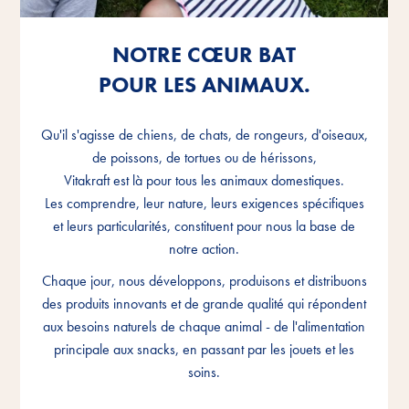
NOTRE CŒUR BAT
NOTRE CŒUR BAT
NOTRE CŒUR BAT
POUR LES ANIMAUX.
POUR LES ANIMAUX.
POUR LES ANIMAUX.
Qu'il s'agisse de chiens, de chats, de rongeurs, d'oiseaux,
Qu'il s'agisse de chiens, de chats, de rongeurs, d'oiseaux,
Qu'il s'agisse de chiens, de chats, de rongeurs, d'oiseaux,
de poissons, de tortues ou de hérissons,
de poissons, de tortues ou de hérissons,
de poissons, de tortues ou de hérissons,
Vitakraft est là pour tous les animaux domestiques.
Vitakraft est là pour tous les animaux domestiques.
Vitakraft est là pour tous les animaux domestiques.
Les comprendre, leur nature, leurs exigences spécifiques
Les comprendre, leur nature, leurs exigences spécifiques
Les comprendre, leur nature, leurs exigences spécifiques
et leurs particularités, constituent pour nous la base de
et leurs particularités, constituent pour nous la base de
et leurs particularités, constituent pour nous la base de
notre action.
notre action.
notre action.
Chaque jour, nous développons, produisons et distribuons
Chaque jour, nous développons, produisons et distribuons
Chaque jour, nous développons, produisons et distribuons
des produits innovants et de grande qualité qui répondent
des produits innovants et de grande qualité qui répondent
des produits innovants et de grande qualité qui répondent
aux besoins naturels de chaque animal - de l'alimentation
aux besoins naturels de chaque animal - de l'alimentation
aux besoins naturels de chaque animal - de l'alimentation
principale aux snacks, en passant par les jouets et les
principale aux snacks, en passant par les jouets et les
principale aux snacks, en passant par les jouets et les
soins.
soins.
soins.