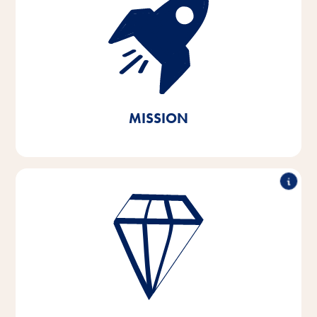
Avec passion et empathie pour les besoins des
animaux de compagnie et de leurs propriétaires,
nous développons, produisons et distribuons des
produits innovants, de haute qualité et adaptés aux
besoins. En agissant de manière durable, nous
apportons notre contribution à la préservation des
ressources naturelles vitales.
MISSION
Performance exceptionnelle, travail en partenariat,
force d'innovation & action responsable - tels sont les
piliers sur lesquels reposent les valeurs de notre
entreprise.
Ces valeurs fondamentales sont le fondement et
l'orientation de notre pensée et de notre action, et
elles nous aident à nous développer et à grandir -