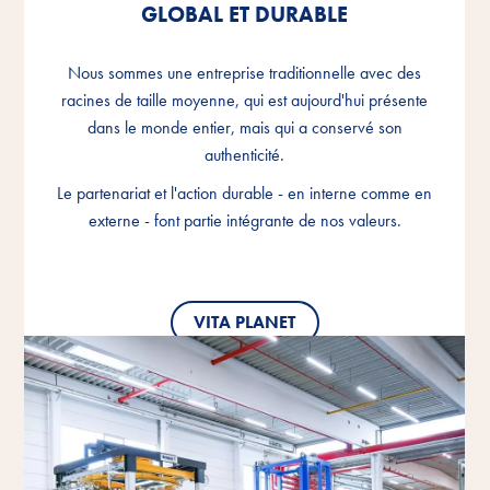
GLOBAL ET DURABLE
GLOBAL ET DURABLE
GLOBAL ET DURABLE
Nous sommes une entreprise traditionnelle avec des
Nous sommes une entreprise traditionnelle avec des
Nous sommes une entreprise traditionnelle avec des
racines de taille moyenne, qui est aujourd'hui présente
racines de taille moyenne, qui est aujourd'hui présente
racines de taille moyenne, qui est aujourd'hui présente
dans le monde entier, mais qui a conservé son
dans le monde entier, mais qui a conservé son
dans le monde entier, mais qui a conservé son
authenticité.
authenticité.
authenticité.
Le partenariat et l'action durable - en interne comme en
Le partenariat et l'action durable - en interne comme en
Le partenariat et l'action durable - en interne comme en
externe - font partie intégrante de nos valeurs.
externe - font partie intégrante de nos valeurs.
externe - font partie intégrante de nos valeurs.
VITA PLANET
VITA PLANET
VITA PLANET