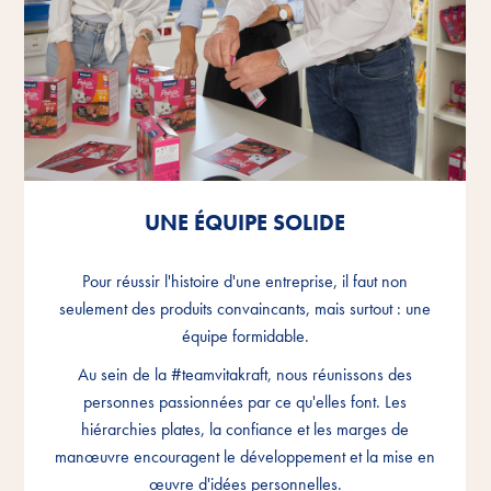
UNE ÉQUIPE SOLIDE
UNE ÉQUIPE SOLIDE
UNE ÉQUIPE SOLIDE
Pour réussir l'histoire d'une entreprise, il faut non
Pour réussir l'histoire d'une entreprise, il faut non
Pour réussir l'histoire d'une entreprise, il faut non
seulement des produits convaincants, mais surtout : une
seulement des produits convaincants, mais surtout : une
seulement des produits convaincants, mais surtout : une
équipe formidable.
équipe formidable.
équipe formidable.
Au sein de la #teamvitakraft, nous réunissons des
Au sein de la #teamvitakraft, nous réunissons des
Au sein de la #teamvitakraft, nous réunissons des
personnes passionnées par ce qu'elles font. Les
personnes passionnées par ce qu'elles font. Les
personnes passionnées par ce qu'elles font. Les
hiérarchies plates, la confiance et les marges de
hiérarchies plates, la confiance et les marges de
hiérarchies plates, la confiance et les marges de
manœuvre encouragent le développement et la mise en
manœuvre encouragent le développement et la mise en
manœuvre encouragent le développement et la mise en
œuvre d'idées personnelles.
œuvre d'idées personnelles.
œuvre d'idées personnelles.