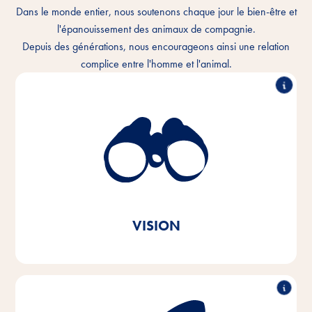
Dans le monde entier, nous soutenons chaque jour le bien-être et
l'épanouissement des animaux de compagnie.
Depuis des générations, nous encourageons ainsi une relation
complice entre l'homme et l'animal.
Nous comprenons le lien intime qui unit l'homme et
l'animal et nous voulons améliorer chaque jour la
cohabitation. Dans chaque foyer pour animaux et
partout dans le monde.
Tout à fait dans l'esprit du message de notre marque
Vitakraft. Par amour.
VISION