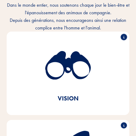
Dans le monde entier, nous soutenons chaque jour le bien-être et
l'épanouissement des animaux de compagnie.
Depuis des générations, nous encourageons ainsi une relation
complice entre l'homme et l'animal.
Nous comprenons le lien intime qui unit l'homme et
l'animal et nous voulons améliorer chaque jour la
cohabitation. Dans chaque foyer pour animaux et
partout dans le monde.
Tout à fait dans l'esprit du message de notre marque
Vitakraft. Par amour.
VISION