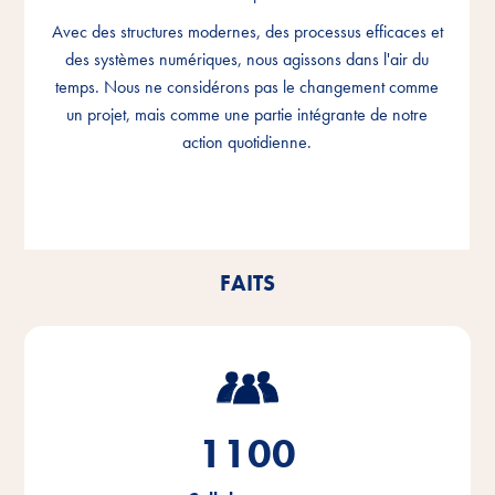
Avec des structures modernes, des processus efficaces et
Avec des structures modernes, des processus efficaces et
Avec des structures modernes, des processus efficaces et
des systèmes numériques, nous agissons dans l'air du
des systèmes numériques, nous agissons dans l'air du
des systèmes numériques, nous agissons dans l'air du
temps. Nous ne considérons pas le changement comme
temps. Nous ne considérons pas le changement comme
temps. Nous ne considérons pas le changement comme
un projet, mais comme une partie intégrante de notre
un projet, mais comme une partie intégrante de notre
un projet, mais comme une partie intégrante de notre
action quotidienne.
action quotidienne.
action quotidienne.
FAITS
1100