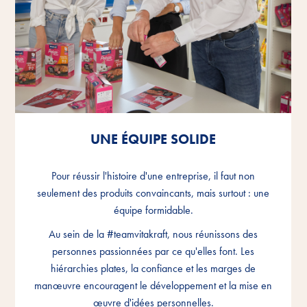
UNE ÉQUIPE SOLIDE
UNE ÉQUIPE SOLIDE
UNE ÉQUIPE SOLIDE
Pour réussir l'histoire d'une entreprise, il faut non
Pour réussir l'histoire d'une entreprise, il faut non
Pour réussir l'histoire d'une entreprise, il faut non
seulement des produits convaincants, mais surtout : une
seulement des produits convaincants, mais surtout : une
seulement des produits convaincants, mais surtout : une
équipe formidable.
équipe formidable.
équipe formidable.
Au sein de la #teamvitakraft, nous réunissons des
Au sein de la #teamvitakraft, nous réunissons des
Au sein de la #teamvitakraft, nous réunissons des
personnes passionnées par ce qu'elles font. Les
personnes passionnées par ce qu'elles font. Les
personnes passionnées par ce qu'elles font. Les
hiérarchies plates, la confiance et les marges de
hiérarchies plates, la confiance et les marges de
hiérarchies plates, la confiance et les marges de
manœuvre encouragent le développement et la mise en
manœuvre encouragent le développement et la mise en
manœuvre encouragent le développement et la mise en
œuvre d'idées personnelles.
œuvre d'idées personnelles.
œuvre d'idées personnelles.