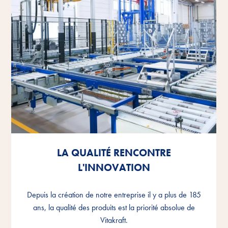
LA QUALITÉ RENCONTRE
LA QUALITÉ RENCONTRE
LA QUALITÉ RENCONTRE
L'INNOVATION
L'INNOVATION
L'INNOVATION
Depuis la création de notre entreprise il y a plus de 185
Depuis la création de notre entreprise il y a plus de 185
Depuis la création de notre entreprise il y a plus de 185
ans, la qualité des produits est la priorité absolue de
ans, la qualité des produits est la priorité absolue de
ans, la qualité des produits est la priorité absolue de
Vitakraft.
Vitakraft.
Vitakraft.