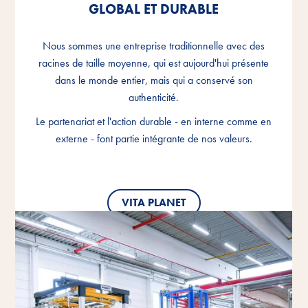
GLOBAL ET DURABLE
GLOBAL ET DURABLE
GLOBAL ET DURABLE
Nous sommes une entreprise traditionnelle avec des
Nous sommes une entreprise traditionnelle avec des
Nous sommes une entreprise traditionnelle avec des
racines de taille moyenne, qui est aujourd'hui présente
racines de taille moyenne, qui est aujourd'hui présente
racines de taille moyenne, qui est aujourd'hui présente
dans le monde entier, mais qui a conservé son
dans le monde entier, mais qui a conservé son
dans le monde entier, mais qui a conservé son
authenticité.
authenticité.
authenticité.
Le partenariat et l'action durable - en interne comme en
Le partenariat et l'action durable - en interne comme en
Le partenariat et l'action durable - en interne comme en
externe - font partie intégrante de nos valeurs.
externe - font partie intégrante de nos valeurs.
externe - font partie intégrante de nos valeurs.
VITA PLANET
VITA PLANET
VITA PLANET