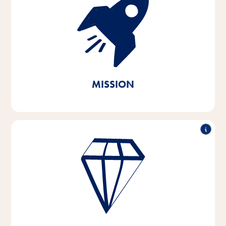
Avec passion et empathie pour les besoins des
animaux de compagnie et de leurs propriétaires,
nous développons, produisons et distribuons des
produits innovants, de haute qualité et adaptés aux
besoins. En agissant de manière durable, nous
apportons notre contribution à la préservation des
ressources naturelles vitales.
MISSION
Performance exceptionnelle, travail en partenariat,
force d'innovation & action responsable - tels sont les
piliers sur lesquels reposent les valeurs de notre
entreprise.
Ces valeurs fondamentales sont le fondement et
l'orientation de notre pensée et de notre action, et
elles nous aident à nous développer et à grandir -