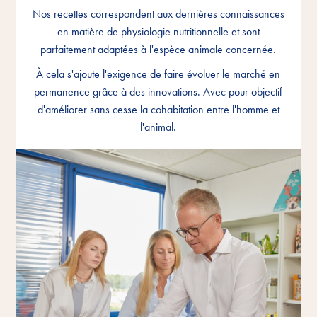
Nos recettes correspondent aux dernières connaissances
Nos recettes correspondent aux dernières connaissances
Nos recettes correspondent aux dernières connaissances
en matière de physiologie nutritionnelle et sont
en matière de physiologie nutritionnelle et sont
en matière de physiologie nutritionnelle et sont
parfaitement adaptées à l'espèce animale concernée.
parfaitement adaptées à l'espèce animale concernée.
parfaitement adaptées à l'espèce animale concernée.
À cela s'ajoute l'exigence de faire évoluer le marché en
À cela s'ajoute l'exigence de faire évoluer le marché en
À cela s'ajoute l'exigence de faire évoluer le marché en
permanence grâce à des innovations. Avec pour objectif
permanence grâce à des innovations. Avec pour objectif
permanence grâce à des innovations. Avec pour objectif
d'améliorer sans cesse la cohabitation entre l'homme et
d'améliorer sans cesse la cohabitation entre l'homme et
d'améliorer sans cesse la cohabitation entre l'homme et
l'animal.
l'animal.
l'animal.