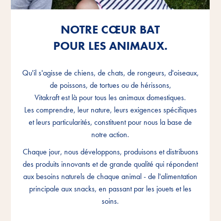
NOTRE CŒUR BAT
NOTRE CŒUR BAT
NOTRE CŒUR BAT
POUR LES ANIMAUX.
POUR LES ANIMAUX.
POUR LES ANIMAUX.
Qu'il s'agisse de chiens, de chats, de rongeurs, d'oiseaux,
Qu'il s'agisse de chiens, de chats, de rongeurs, d'oiseaux,
Qu'il s'agisse de chiens, de chats, de rongeurs, d'oiseaux,
de poissons, de tortues ou de hérissons,
de poissons, de tortues ou de hérissons,
de poissons, de tortues ou de hérissons,
Vitakraft est là pour tous les animaux domestiques.
Vitakraft est là pour tous les animaux domestiques.
Vitakraft est là pour tous les animaux domestiques.
Les comprendre, leur nature, leurs exigences spécifiques
Les comprendre, leur nature, leurs exigences spécifiques
Les comprendre, leur nature, leurs exigences spécifiques
et leurs particularités, constituent pour nous la base de
et leurs particularités, constituent pour nous la base de
et leurs particularités, constituent pour nous la base de
notre action.
notre action.
notre action.
Chaque jour, nous développons, produisons et distribuons
Chaque jour, nous développons, produisons et distribuons
Chaque jour, nous développons, produisons et distribuons
des produits innovants et de grande qualité qui répondent
des produits innovants et de grande qualité qui répondent
des produits innovants et de grande qualité qui répondent
aux besoins naturels de chaque animal - de l'alimentation
aux besoins naturels de chaque animal - de l'alimentation
aux besoins naturels de chaque animal - de l'alimentation
principale aux snacks, en passant par les jouets et les
principale aux snacks, en passant par les jouets et les
principale aux snacks, en passant par les jouets et les
soins.
soins.
soins.