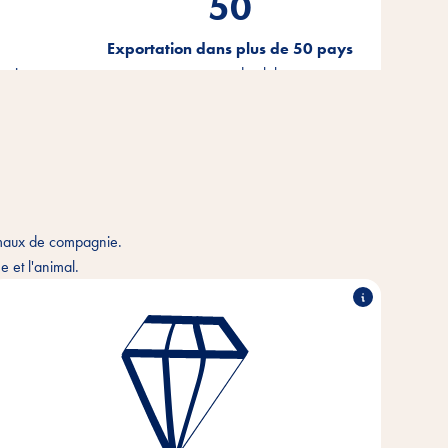
50
Exportation dans plus de 50 pays
bution
tout autour du globe
imaux de compagnie.
 et l'animal.
Performance exceptionnelle, travail en partenariat,
force d'innovation & action responsable - tels sont
les piliers sur lesquels reposent les valeurs de notre
entreprise.
Ces valeurs fondamentales sont le fondement et