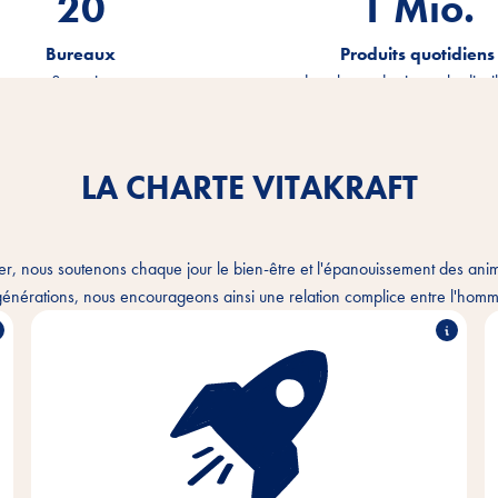
20
1.2
Mio.
Bureaux
Produits quotidiens
sur 3 continents
dans la production et la distri
LA CHARTE VITAKRAFT
er, nous soutenons chaque jour le bien-être et l'épanouissement des an
énérations, nous encourageons ainsi une relation complice entre l'homme
Avec passion et empathie pour les besoins des
animaux de compagnie et de leurs propriétaires,
nous développons, produisons et distribuons des
produits innovants, de haute qualité et adaptés aux
besoins. En agissant de manière durable, nous