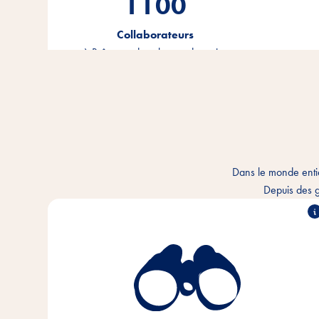
1100
Collaborateurs
à Brême et dans le monde entier
Dans le monde enti
Depuis des g
Nous comprenons le lien intime qui unit l'homme et
l'animal et nous voulons améliorer chaque jour la
cohabitation. Dans chaque foyer pour animaux et
partout dans le monde.