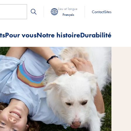
Lieu et langue
Contact
Sites
Français
ts
Pour vous
Notre histoire
Durabilité